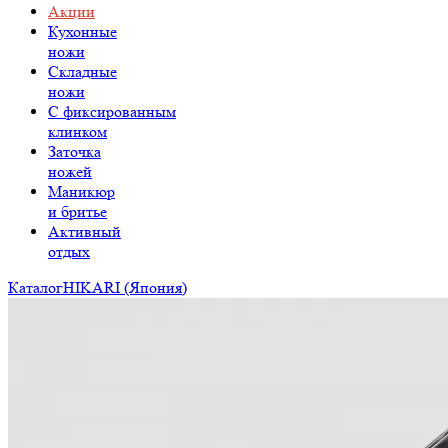
Акции
Кухонные
ножи
Складные
ножи
C фиксированным
клинком
Заточка
ножей
Маникюр
и бритье
Активный
отдых
Каталог
HIKARI (Япония)