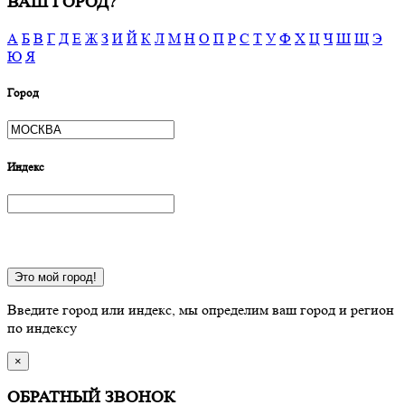
ВАШ ГОРОД?
А
Б
В
Г
Д
Е
Ж
З
И
Й
К
Л
М
Н
О
П
Р
С
Т
У
Ф
Х
Ц
Ч
Ш
Щ
Э
Ю
Я
Город
Индекс
Это мой город!
Введите город или индекс, мы определим ваш город и регион
по индексу
×
ОБРАТНЫЙ ЗВОНОК