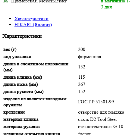
Приморская, MesserMeister
в магазин
за 1-
3 дня
Характеристики
HIKARI (Япония)
Характеристики
вес (г)
200
вид упаковки
фирменная
длина в сложенном положении
152
(мм)
длина клинка (мм)
115
длина ножа (мм)
267
длина рукояти (мм)
152
изделие не является холодным
ГОСТ P 51501-99
оружием
крепление
отверстие для темляка
материал клинка
сталь D2 Tool Steel
материал рукояти
стеклотекстолит G-10
механизм открытия клинка
friction