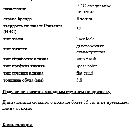
EDC ежедневное
назначение
ношение
страна бренда
Япония
твердость по шкале Роквелла
62
(HRC)
тип замка
liner lock
двусторонняя
тип заточки
симметричная
тип обработки клинка
satin finish
тип профиля клинка
spear point
тип сечения клинка
flat grind
толщина обуха (мм)
3.8
Изделие не является холодным оружием по признаку:
Длина клинка складного ножа не более 15 cм. и не превышает
длину рукояти
Комплектация: