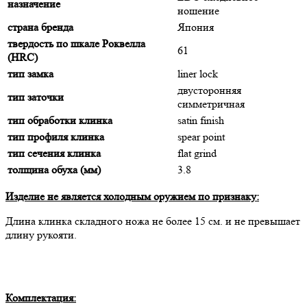
назначение
ношение
страна бренда
Япония
твердость по шкале Роквелла
61
(HRC)
тип замка
liner lock
двусторонняя
тип заточки
симметричная
тип обработки клинка
satin finish
тип профиля клинка
spear point
тип сечения клинка
flat grind
толщина обуха (мм)
3.8
Изделие не является холодным оружием по признаку:
Длина клинка складного ножа не более 15 cм. и не превышает
длину рукояти.
Комплектация: