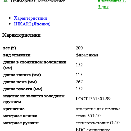
Приморская, MesserMeister
в магазин
за 1-
3 дня
Характеристики
HIKARI (Япония)
Характеристики
вес (г)
200
вид упаковки
фирменная
длина в сложенном положении
152
(мм)
длина клинка (мм)
115
длина ножа (мм)
267
длина рукояти (мм)
152
изделие не является холодным
ГОСТ P 51501-99
оружием
крепление
отверстие для темляка
материал клинка
сталь VG-10
материал рукояти
стеклотекстолит G-10
EDC ежедневное