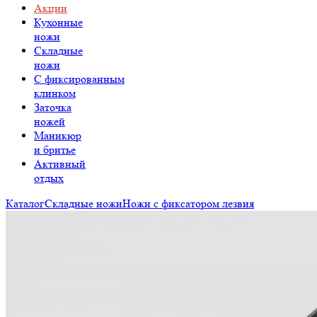
Акции
Кухонные
ножи
Складные
ножи
C фиксированным
клинком
Заточка
ножей
Маникюр
и бритье
Активный
отдых
Каталог
Складные ножи
Ножи с фиксатором лезвия