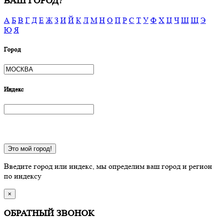
ВАШ ГОРОД?
А
Б
В
Г
Д
Е
Ж
З
И
Й
К
Л
М
Н
О
П
Р
С
Т
У
Ф
Х
Ц
Ч
Ш
Щ
Э
Ю
Я
Город
Индекс
Это мой город!
Введите город или индекс, мы определим ваш город и регион
по индексу
×
ОБРАТНЫЙ ЗВОНОК