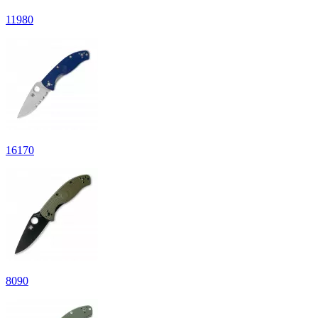
11
980
16
170
8
090