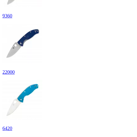
9
360
22
000
6
420