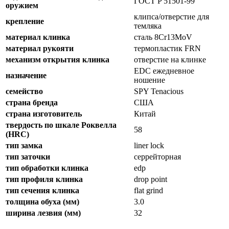
ГОСТ P 51501-99
оружием
клипса/отверстие для
крепление
темляка
материал клинка
сталь 8Cr13MoV
материал рукояти
термопластик FRN
механизм открытия клинка
отверстие на клинке
EDC ежедневное
назначение
ношение
семейство
SPY Tenacious
страна бренда
США
страна изготовитель
Китай
твердость по шкале Роквелла
58
(HRC)
тип замка
liner lock
тип заточки
серрейторная
тип обработки клинка
edp
тип профиля клинка
drop point
тип сечения клинка
flat grind
толщина обуха (мм)
3.0
ширина лезвия (мм)
32