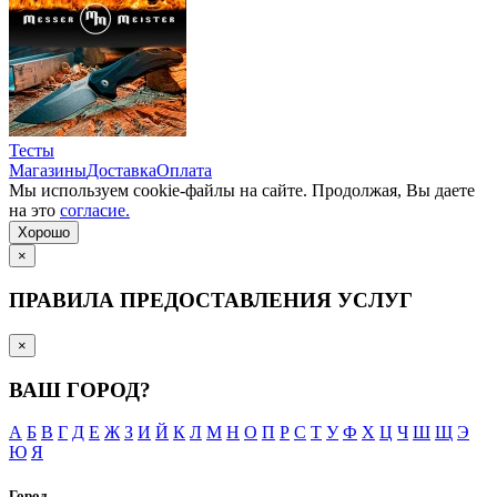
Тесты
Магазины
Доставка
Оплата
Мы используем cookie-файлы на сайте. Продолжая, Вы даете
на это
согласие.
Хорошо
×
ПРАВИЛА ПРЕДОСТАВЛЕНИЯ УСЛУГ
×
ВАШ ГОРОД?
А
Б
В
Г
Д
Е
Ж
З
И
Й
К
Л
М
Н
О
П
Р
С
Т
У
Ф
Х
Ц
Ч
Ш
Щ
Э
Ю
Я
Город