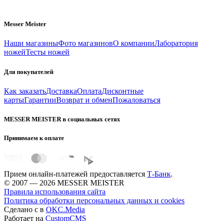
Messer Meister
Наши магазины
Фото магазинов
О компании
Лаборатория
ножей
Тесты ножей
Для покупателей
Как заказать
Доставка
Оплата
Дисконтные
карты
Гарантии
Возврат и обмен
Пожаловаться
MESSER MEISTER в социальных сетях
Принимаем к оплате
Прием онлайн-платежей предоставляется
Т-Банк
.
© 2007 — 2026 MESSER MEISTER
Правила использования сайта
Политика обработки персональных данных и cookies
Сделано с
в
OKC.Media
Работает на
CustomCMS