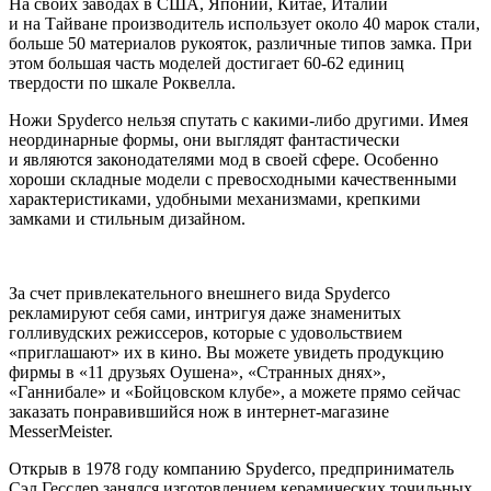
На своих заводах в США, Японии, Китае, Италии
и на Тайване производитель использует около 40 марок стали,
больше 50 материалов рукояток, различные типов замка. При
этом большая часть моделей достигает 60-62 единиц
твердости по шкале Роквелла.
Ножи Spyderco нельзя спутать с какими-либо другими. Имея
неординарные формы, они выглядят фантастически
и являются законодателями мод в своей сфере. Особенно
хороши складные модели с превосходными качественными
характеристиками, удобными механизмами, крепкими
замками и стильным дизайном.
За счет привлекательного внешнего вида Spyderco
рекламируют себя сами, интригуя даже знаменитых
голливудских режиссеров, которые с удовольствием
«приглашают» их в кино. Вы можете увидеть продукцию
фирмы в «11 друзьях Оушена», «Странных днях»,
«Ганнибале» и «Бойцовском клубе», а можете прямо сейчас
заказать понравившийся нож в интернет-магазине
MesserMeister.
Открыв в 1978 году компанию Spyderco, предприниматель
Сэл Гесслер занялся изготовлением керамических точильных