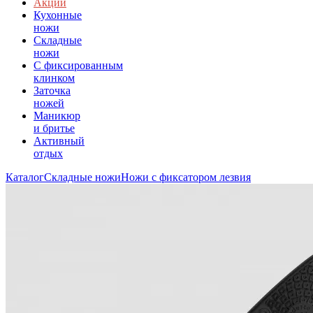
Акции
Кухонные
ножи
Складные
ножи
C фиксированным
клинком
Заточка
ножей
Маникюр
и бритье
Активный
отдых
Каталог
Складные ножи
Ножи с фиксатором лезвия