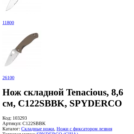
11
800
26
100
Нож складной Tenacious, 8,6
см, C122SBBK, SPYDERCO
Код:
103293
Артикул:
C122SBBK
Каталог:
Складные ножи
,
Ножи с фиксатором лезвия