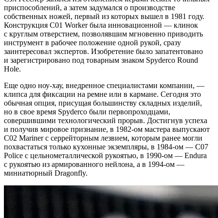
приспособлений, а затем задумался о производстве
собственных ножей, первый из которых вышел в 1981 году.
Конструкция C01 Worker была инновационной — клинок
с круглым отверстием, позволявшим мгновенно приводить
инструмент в рабочее положение одной рукой, сразу
заинтересовал экспертов. Изобретение было запатентовано
и зарегистрировано под товарным знаком Spyderco Round
Hole.
Еще одно ноу-хау, внедренное специалистами компании, —
клипса для фиксации на ремне или в кармане. Сегодня это
обычная опция, присущая большинству складных изделий,
но в свое время Spyderco были первопроходцами,
совершившими технологический прорыв. Достигнув успеха
и получив мировое признание, в 1982-ом мастера выпускают
C02 Mariner с серрейторным лезвием, которым ранее могли
похвастаться только кухонные экземпляры, в 1984-ом — C07
Police с цельнометаллической рукоятью, в 1990-ом — Endura
с рукоятью из армированного нейлона, а в 1994-ом —
миниатюрный Dragonfly.