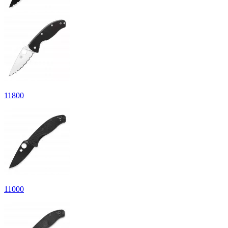
11
800
11
000