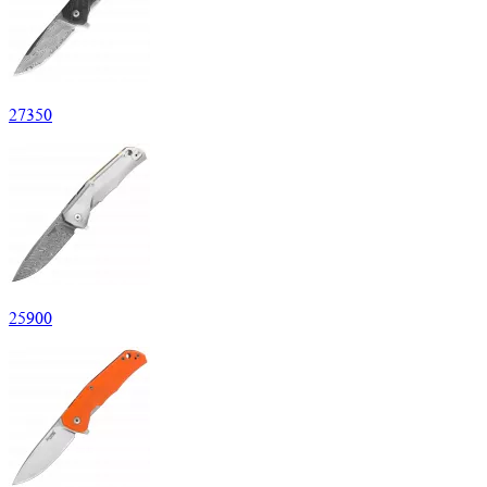
27
350
25
900