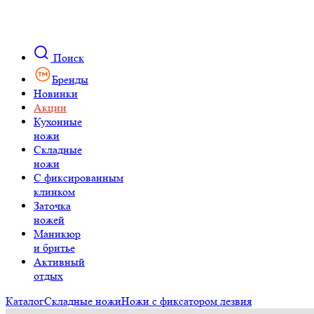
Поиск
Бренды
Новинки
Акции
Кухонные
ножи
Складные
ножи
C фиксированным
клинком
Заточка
ножей
Маникюр
и бритье
Активный
отдых
Каталог
Складные ножи
Ножи с фиксатором лезвия