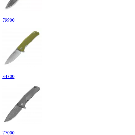
79
900
34
300
77
000