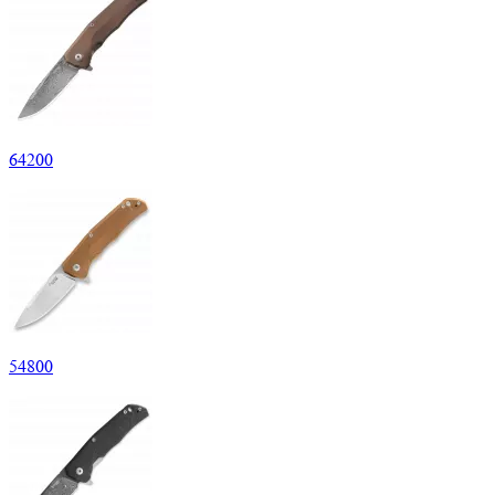
64
200
54
800