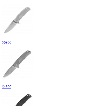
50
800
54
800