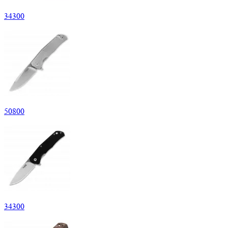
34
300
50
800
34
300