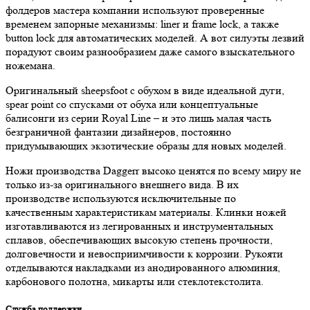
фолдеров мастера компании используют проверенные
временем запорные механизмы: liner и frame lock, а также
button lock для автоматических моделей. А вот силуэты лезвий
порадуют своим разнообразием даже самого взыскательного
ножемана.
Оригинальный sheepsfoot с обухом в виде идеальной дуги,
spear point со спусками от обуха или концептуальные
балисонги из серии Royal Line – и это лишь малая часть
безграничной фантазии дизайнеров, постоянно
придумывающих экзотические образы для новых моделей.
Ножи производства Daggerr высоко ценятся по всему миру не
только из-за оригинального внешнего вида. В их
производстве используются исключительные по
качественным характеристикам материалы. Клинки ножей
изготавливаются из легированных и инструментальных
сплавов, обеспечивающих высокую степень прочности,
долговечности и невосприимчивости к коррозии. Рукояти
отделываются накладками из анодированного алюминия,
карбонового полотна, микарты или стеклотекстолита.
Служба поддержки