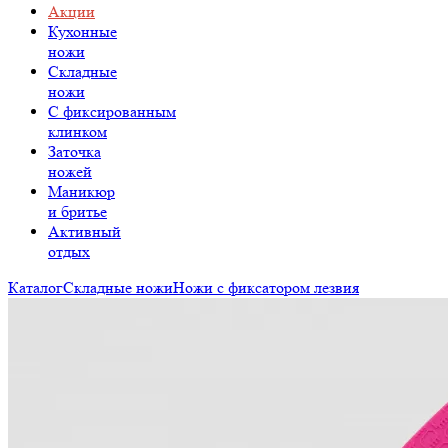
Акции
Кухонные
ножи
Складные
ножи
C фиксированным
клинком
Заточка
ножей
Маникюр
и бритье
Активный
отдых
Каталог
Складные ножи
Ножи с фиксатором лезвия