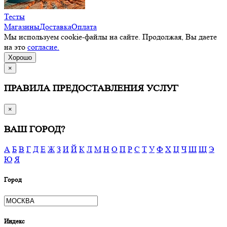
Тесты
Магазины
Доставка
Оплата
Мы используем cookie-файлы на сайте. Продолжая, Вы даете
на это
согласие.
Хорошо
×
ПРАВИЛА ПРЕДОСТАВЛЕНИЯ УСЛУГ
×
ВАШ ГОРОД?
А
Б
В
Г
Д
Е
Ж
З
И
Й
К
Л
М
Н
О
П
Р
С
Т
У
Ф
Х
Ц
Ч
Ш
Щ
Э
Ю
Я
Город
Индекс