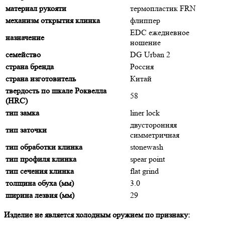
материал рукояти
термопластик FRN
механизм открытия клинка
флиппер
EDC ежедневное
назначение
ношение
семейство
DG Urban 2
страна бренда
Россия
страна изготовитель
Китай
твердость по шкале Роквелла
58
(HRC)
тип замка
liner lock
двусторонняя
тип заточки
симметричная
тип обработки клинка
stonewash
тип профиля клинка
spear point
тип сечения клинка
flat grind
толщина обуха (мм)
3.0
ширина лезвия (мм)
29
Изделие не является холодным оружием по признаку: