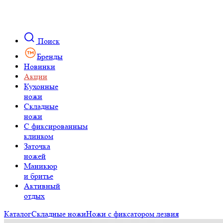
Поиск
Бренды
Новинки
Акции
Кухонные
ножи
Складные
ножи
C фиксированным
клинком
Заточка
ножей
Маникюр
и бритье
Активный
отдых
Каталог
Складные ножи
Ножи с фиксатором лезвия