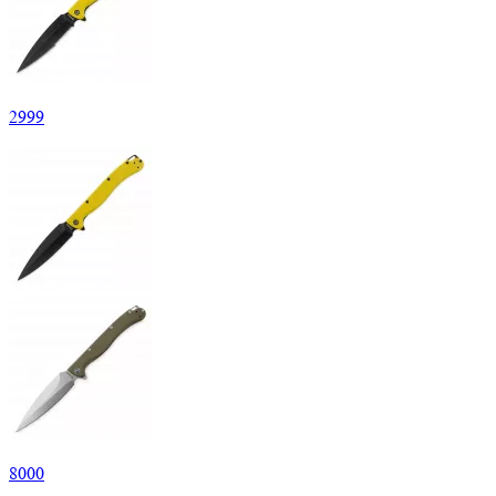
2
999
8
000