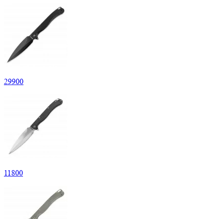
29
900
11
800