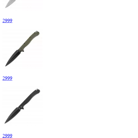
2
999
2
999
2
999