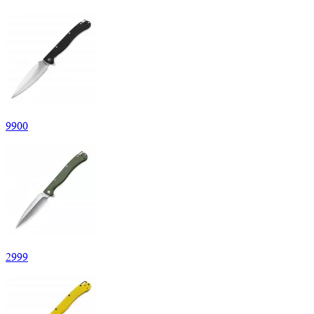
9
900
2
999