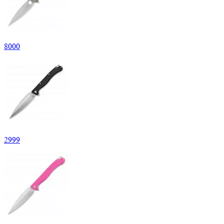
8
000
2
999