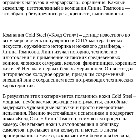
огромных нагрузок и «варварского» обращения. Каждый
экземпляр, изготовленный в компании Линна Томпсона —
это образец безупречного реза, крепости, выносливости.
Компания Cold Steel («Колд Стил») – детище известного во
всем мире и очень популярного в США мастера боевых
искусств, оружейного историка и ножевого дизайнера, -
Линна Томпсона. Линн изучал историю, технологию
изготовления и применение китайских средневековых
воинов, японских самураев, кельтов, филиппинцев, коренных
жителей Непала и первых белых американцев. Он воссоздал
историческое холодное оружие, придав им современный
внешний вид с сохранением всех потрясающих технических
характеристик.
В результате этих экспериментов появились ножи Cold Steel –
мощные, неубиваемые режущие инструменты, способные
выдержать чудовищные нагрузки и просто невероятные
испытания. Именно жесточайшим испытаниям и подвергает
ножи «Колд Стил» Линн Томпсон, снимая сам процесс на
камеру. Он втыкает ножи в автопокрышки и обшивку
самолетов, протыкает ими кольчуги и метает в листы
бронированного железа, вскрывает ими бочки для бензина,