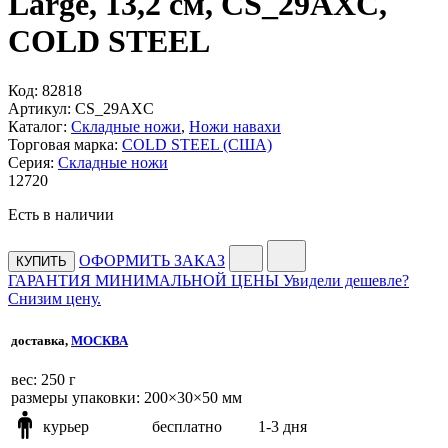
Large, 13,2 см, CS_29AXC,
COLD STEEL
Код:
82818
Артикул:
CS_29AXC
Каталог:
Складные ножи
,
Ножи навахи
Торговая марка:
COLD STEEL (США)
Серия:
Складные ножи
12
720
Есть в наличии
ОФОРМИТЬ ЗАКАЗ
КУПИТЬ
ГАРАНТИЯ МИНИМАЛЬНОЙ ЦЕНЫ
Увидели дешевле?
Снизим цену.
доставка,
МОСКВА
веc: 250 г
размеры упаковки: 200×30×50 мм
курьер
бесплатно
1-3 дня