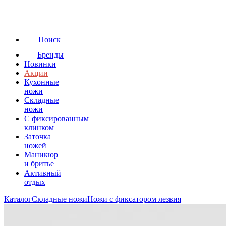
Поиск
Бренды
Новинки
Акции
Кухонные
ножи
Складные
ножи
C фиксированным
клинком
Заточка
ножей
Маникюр
и бритье
Активный
отдых
Каталог
Складные ножи
Ножи с фиксатором лезвия