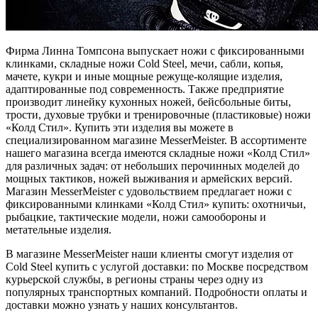
Фирма Линна Томпсона выпускает ножи с фиксированными
клинками, складные ножи Cold Steel, мечи, сабли, копья,
мачете, кукри и иные мощные режуще-колящие изделия,
адаптированные под современность. Также предприятие
производит линейку кухонных ножей, бейсбольные биты,
трости, духовые трубки и тренировочные (пластиковые) ножи
«Колд Стил». Купить эти изделия вы можете в
специализированном магазине MesserMeister. В ассортименте
нашего магазина всегда имеются складные ножи «Колд Стил»
для различных задач: от небольших перочинных моделей до
мощных тактиков, ножей выживания и армейских версий.
Магазин MesserMeister с удовольствием предлагает ножи с
фиксированными клинками «Колд Стил» купить: охотничьи,
рыбацкие, тактические модели, ножи самообороны и
метательные изделия.
В магазине MesserMeister наши клиенты смогут изделия от
Cold Steel купить с услугой доставки: по Москве посредством
курьерской службы, в регионы страны через одну из
популярных транспортных компаний. Подробности оплаты и
доставки можно узнать у наших консультантов.