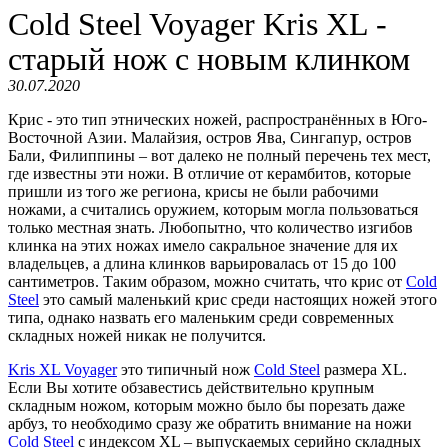
Cold Steel Voyager Kris XL -
старый нож с новым клинком
30.07.2020
Крис - это тип этнических ножей, распространённых в Юго-
Восточной Азии. Малайзия, остров Ява, Сингапур, остров
Бали, Филиппины – вот далеко не полный перечень тех мест,
где известны эти ножи. В отличие от керамбитов, которые
пришли из того же региона, крисы не были рабочими
ножами, а считались оружием, которым могла пользоваться
только местная знать. Любопытно, что количество изгибов
клинка на этих ножах имело сакральное значение для их
владельцев, а длина клинков варьировалась от 15 до 100
сантиметров. Таким образом, можно считать, что крис от
Cold
Steel
это самый маленький крис среди настоящих ножей этого
типа, однако назвать его маленьким среди современных
складных ножей никак не получится.
Kris XL Voyager
это типичный нож
Cold Steel
размера XL.
Если Вы хотите обзавестись действительно крупным
складным ножом, которым можно было бы порезать даже
арбуз, то необходимо сразу же обратить внимание на ножи
Cold Steel
с индексом XL – выпускаемых серийно складных