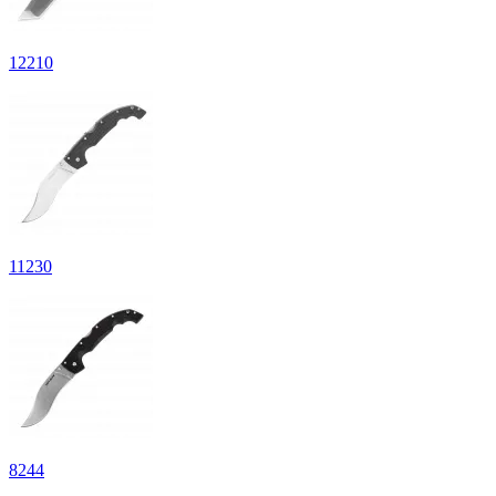
12
210
11
230
8
244