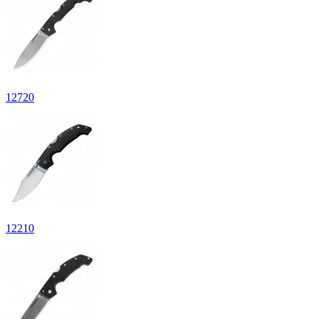
12
720
12
210