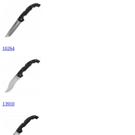
10
264
13
910