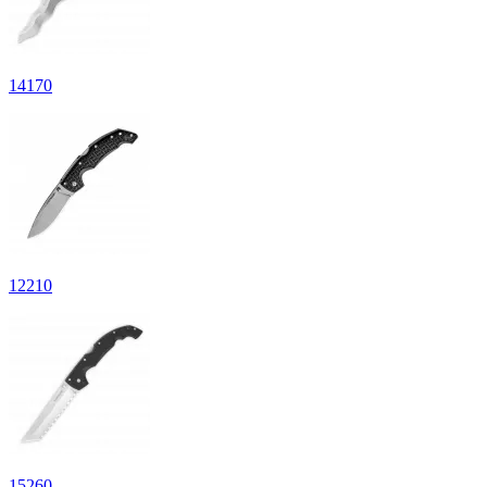
14
170
12
210
15
260