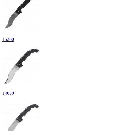
15
260
14
030