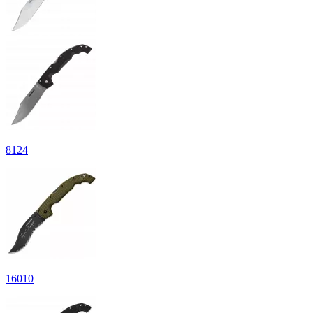
8
124
16
010