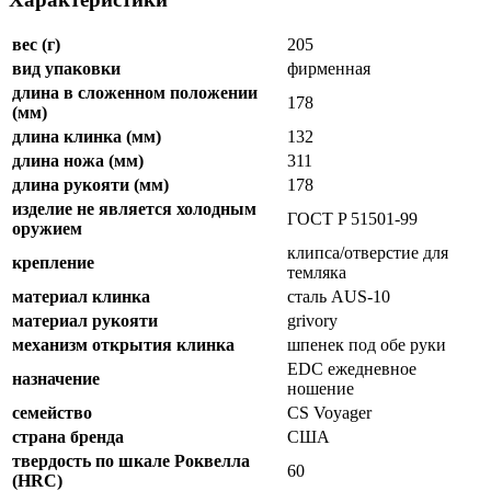
вес (г)
205
вид упаковки
фирменная
длина в сложенном положении
178
(мм)
длина клинка (мм)
132
длина ножа (мм)
311
длина рукояти (мм)
178
изделие не является холодным
ГОСТ P 51501-99
оружием
клипса/отверстие для
крепление
темляка
материал клинка
сталь AUS-10
материал рукояти
grivory
механизм открытия клинка
шпенек под обе руки
EDC ежедневное
назначение
ношение
семейство
CS Voyager
страна бренда
США
твердость по шкале Роквелла
60
(HRC)