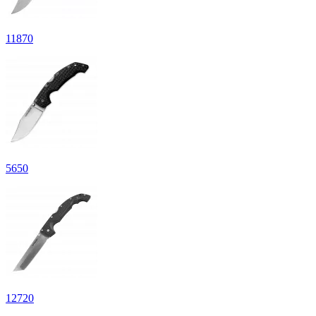
11
870
5
650
12
720