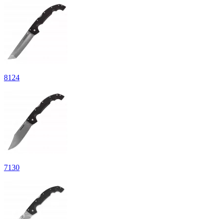
8
124
7
130