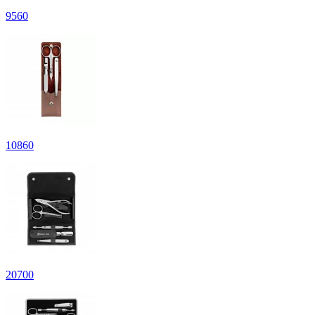
9
560
10
860
20
700