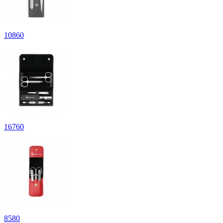
10
860
16
760
8
580