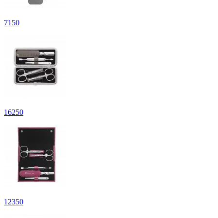
7
150
16
250
12
350