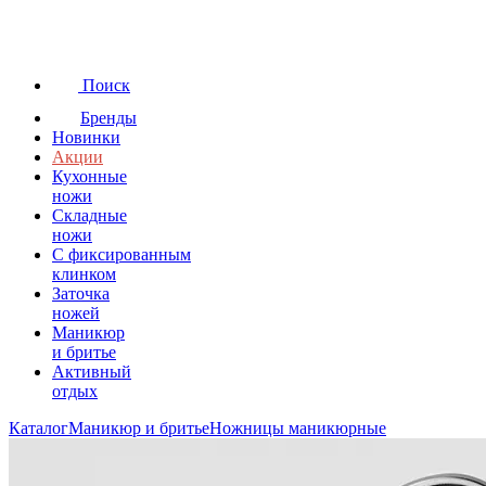
Поиск
Бренды
Новинки
Акции
Кухонные
ножи
Складные
ножи
C фиксированным
клинком
Заточка
ножей
Маникюр
и бритье
Активный
отдых
Каталог
Маникюр и бритье
Ножницы маникюрные