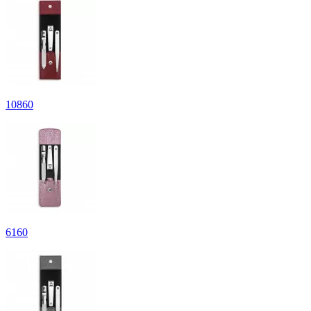
10
860
6
160