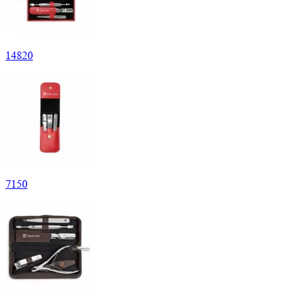
14
820
7
150