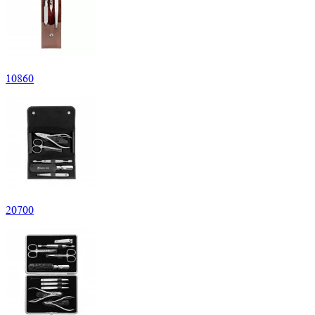
10
860
20
700