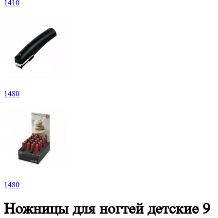
1
410
1
480
1
480
Ножницы для ногтей детские 9