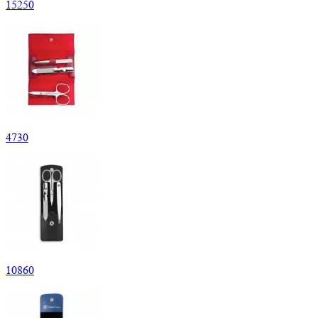
15
250
4
730
10
860