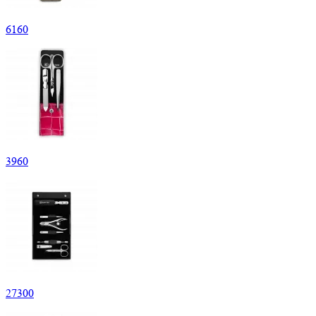
6
160
3
960
27
300