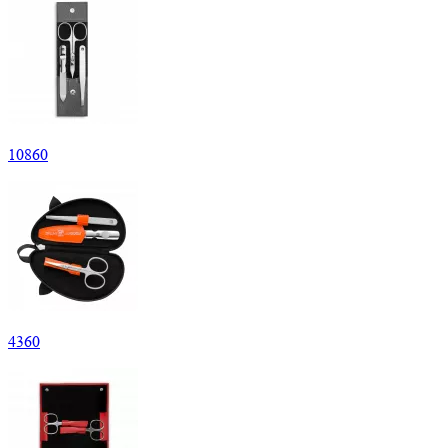
10
860
4
360