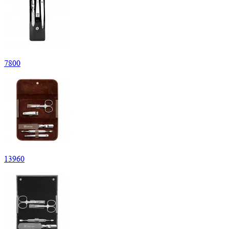
7
800
13
960