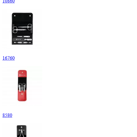
10
860
16
760
8
580