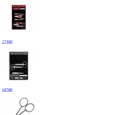
27
300
16
760