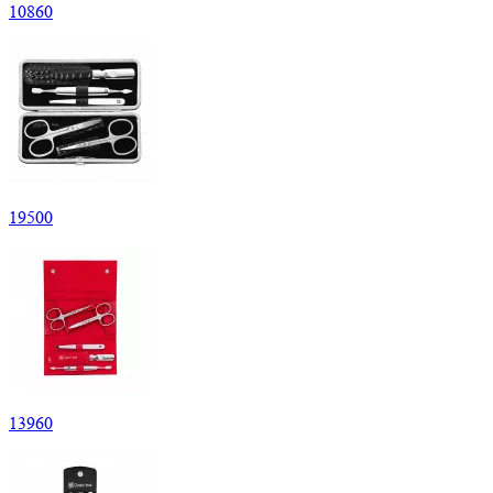
10
860
19
500
13
960