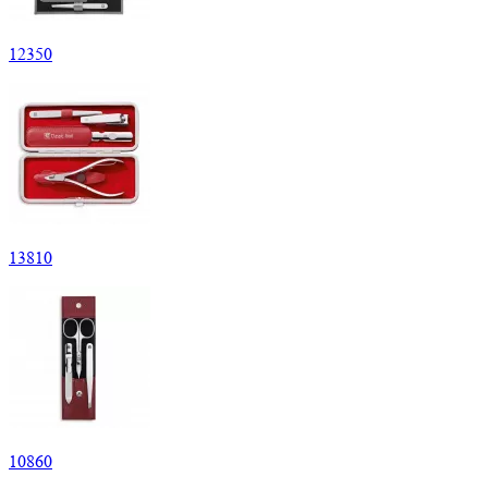
12
350
13
810
10
860