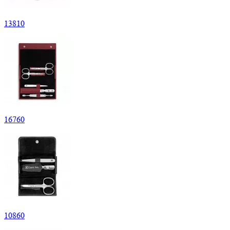
13
810
16
760
10
860