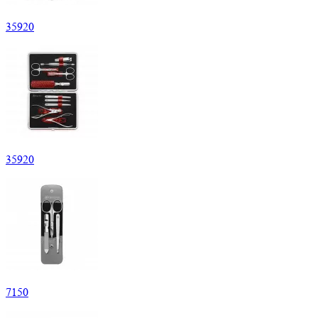
35
920
35
920
7
150