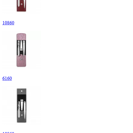
10
860
6
160