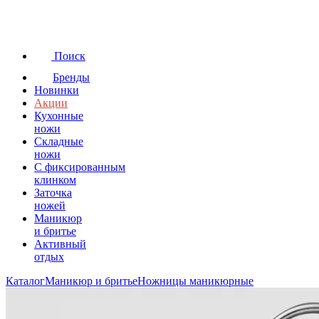
Поиск
Бренды
Новинки
Акции
Кухонные
ножи
Складные
ножи
C фиксированным
клинком
Заточка
ножей
Маникюр
и бритье
Активный
отдых
Каталог
Маникюр и бритье
Ножницы маникюрные