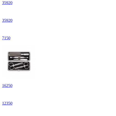
35
920
35
920
7
150
16
250
12
350