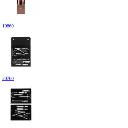
10
860
20
700