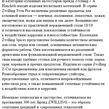
В категорию кухонных аксессуаров бренда Zwilling J. A.
Henckels входят изделия нескольких коллекций. В серию
Zwilling Twin Pro включены различные предметы для
кухонной навески — венчики, половники, лопаточки, ложки,
овощечистки, ножи для пиццы и так далее. Большинство
изготовлено из практичной нержавеющей стали 18/10
и отличаются высокими показателями устойчивости
к воздействию коррозии и износостойкостью. Коллекция
Zwilling Spices представлена большим количеством мельниц
для соли, перца или специй, оснащенных механическим
форматом работы. Они изготавливаются из роскошной
древесины или функциональной нержавеющей стали. Также
сюда входят удобные ступки для ручного помола соли, перца,
трав, кореньев и прочих продуктов. Изделия из серии Zwilling
Z-Cut предназначены для измельчения овощей или фруктов.
Разнообразные терки и спиралевидные слайсеры,
представленные здесь, отличаются непревзойденным
качеством реза, а также повышенной степенью устойчивости
к воздействию влаги и коррозии.
Немецкие технологии и мастерство, оттачиваемое на
протяжении 300 лет. Бренд ZWILLING – это образец
сочетания традиций и современных технологий.