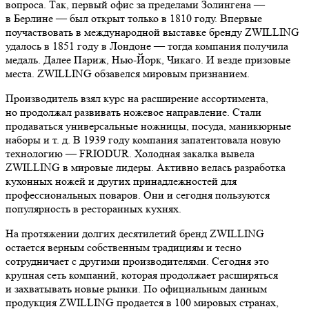
вопроса. Так, первый офис за пределами Золингена —
в Берлине — был открыт только в 1810 году. Впервые
поучаствовать в международной выставке бренду ZWILLING
удалось в 1851 году в Лондоне — тогда компания получила
медаль. Далее Париж, Нью-Йорк, Чикаго. И везде призовые
места. ZWILLING обзавелся мировым признанием.
Производитель взял курс на расширение ассортимента,
но продолжал развивать ножевое направление. Стали
продаваться универсальные ножницы, посуда, маникюрные
наборы и т. д. В 1939 году компания запатентовала новую
технологию — FRIODUR. Холодная закалка вывела
ZWILLING в мировые лидеры. Активно велась разработка
кухонных ножей и других принадлежностей для
профессиональных поваров. Они и сегодня пользуются
популярность в ресторанных кухнях.
На протяжении долгих десятилетий бренд ZWILLING
остается верным собственным традициям и тесно
сотрудничает с другими производителями. Сегодня это
крупная сеть компаний, которая продолжает расширяться
и захватывать новые рынки. По официальным данным
продукция ZWILLING продается в 100 мировых странах,