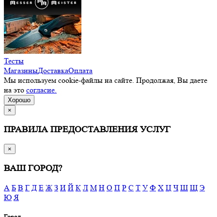
Тесты
Магазины
Доставка
Оплата
Мы используем cookie-файлы на сайте. Продолжая, Вы даете
на это
согласие.
Хорошо
×
ПРАВИЛА ПРЕДОСТАВЛЕНИЯ УСЛУГ
×
ВАШ ГОРОД?
А
Б
В
Г
Д
Е
Ж
З
И
Й
К
Л
М
Н
О
П
Р
С
Т
У
Ф
Х
Ц
Ч
Ш
Щ
Э
Ю
Я
Город