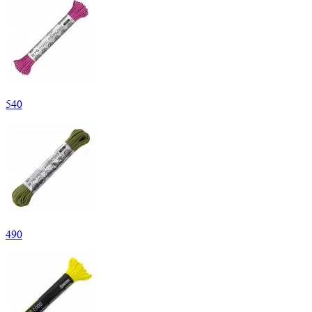
540
490