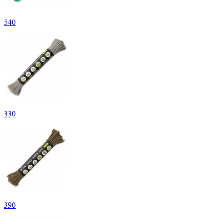
540
330
390