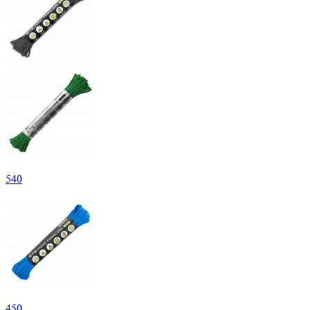
540
450