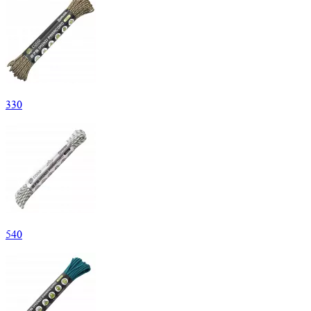
330
540