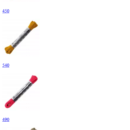
450
540
490