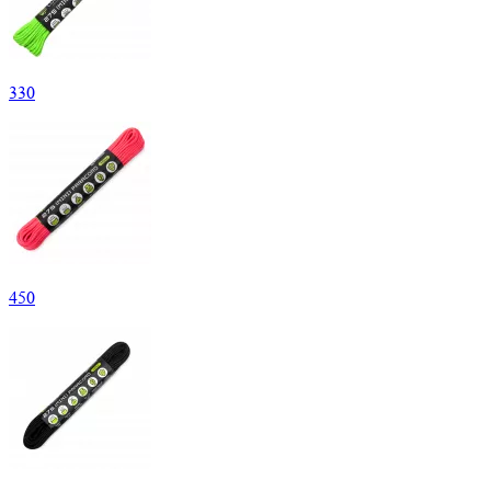
330
450