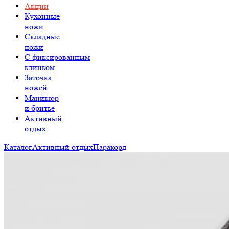
Акции
Кухонные
ножи
Складные
ножи
C фиксированным
клинком
Заточка
ножей
Маникюр
и бритье
Активный
отдых
Каталог
Активный отдых
Паракорд