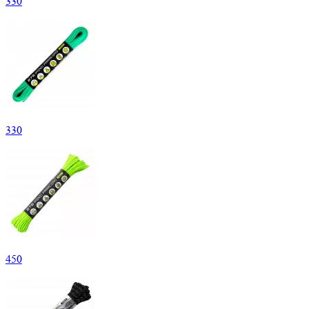
330
330
450