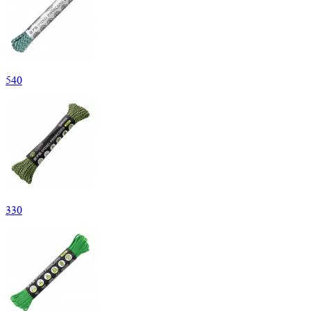
540
330