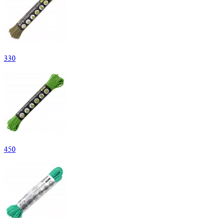
330
450