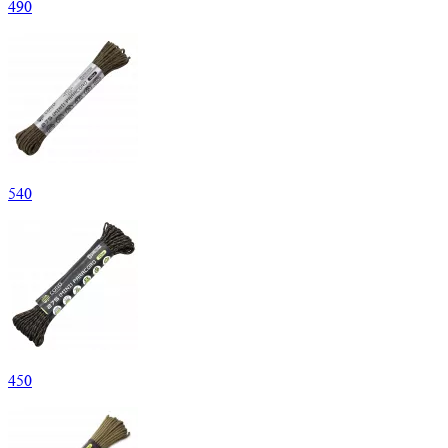
490
540
450