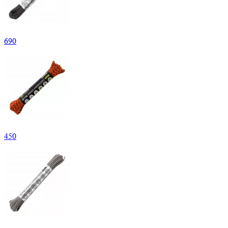
690
450