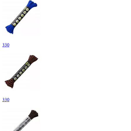
330
330