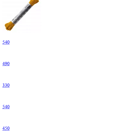
540
490
330
540
450