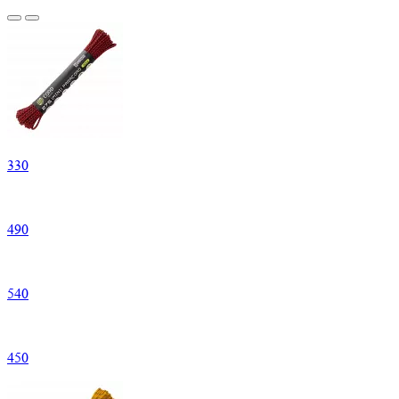
330
490
540
450