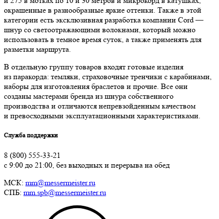
и 275 в мотках по 10 и 30 метров и микрокорд в катушках,
окрашенные в разнообразные яркие оттенки. Также в этой
категории есть эксклюзивная разработка компании Cord —
шнур со светоотражающими волокнами, который можно
использовать в темное время суток, а также применять для
разметки маршрута.
В отдельную группу товаров входят готовые изделия
из паракорда: темляки, страховочные тренчики с карабинами,
наборы для изготовления браслетов и прочие. Все они
созданы мастерами бренда из шнура собственного
производства и отличаются непревзойденным качеством
и превосходными эксплуатационными характеристиками.
Служба поддержки
8 (800) 555-33-21
с 9:00 до 21:00, без выходных и перерыва на обед
МСК:
mm@messermeister.ru
СПБ:
mm.spb@messermeister.ru