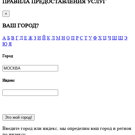
ПРАВИЛА ПРЕДОСТАВЛЕНИЯ УСЛУГ
×
ВАШ ГОРОД?
А
Б
В
Г
Д
Е
Ж
З
И
Й
К
Л
М
Н
О
П
Р
С
Т
У
Ф
Х
Ц
Ч
Ш
Щ
Э
Ю
Я
Город
Индекс
Это мой город!
Введите город или индекс, мы определим ваш город и регион
по индексу