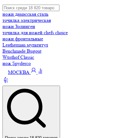
ножи дамасская сталь
точилка электрическая
ножи Золинген
точилка для ножей chefs choice
ножи фронтальные
Leatherman мультитул
Benchmade Bugout
Wüsthof Classic
нож Spyderco
МОСКВА
Поиск среди 18 820 товаров