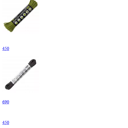
450
690
450