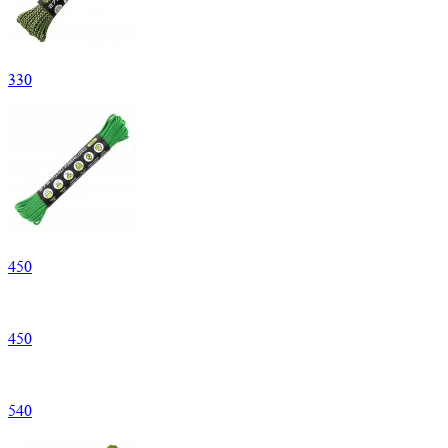
330
450
450
540