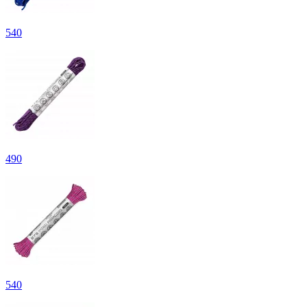
540
490
540