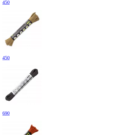
450
450
690