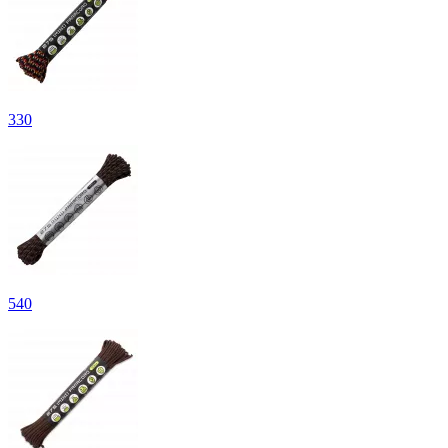
330
540