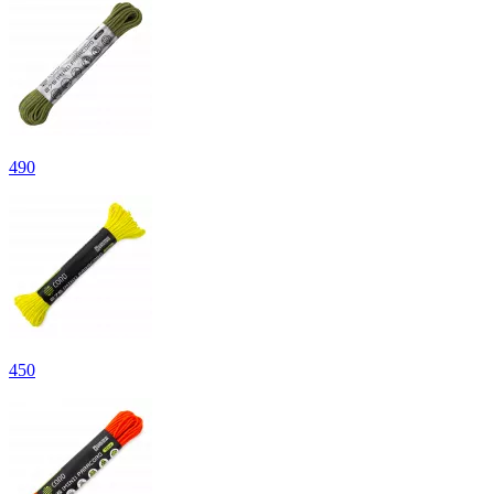
490
450