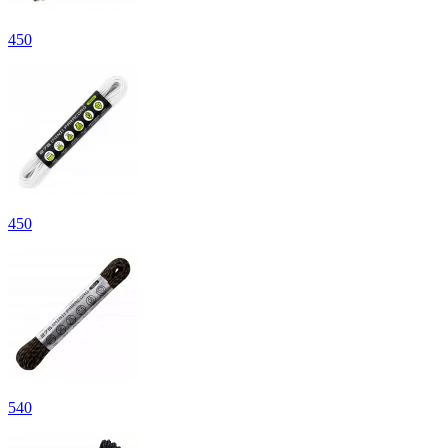
450
450
540