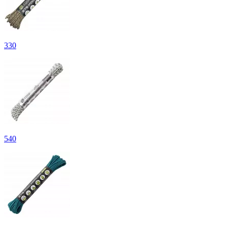
330
540