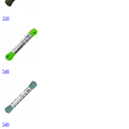
330
540
540