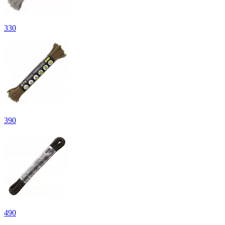
330
390
490