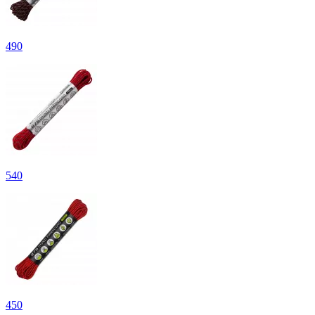
490
540
450