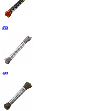
450
490