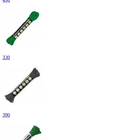
330
390