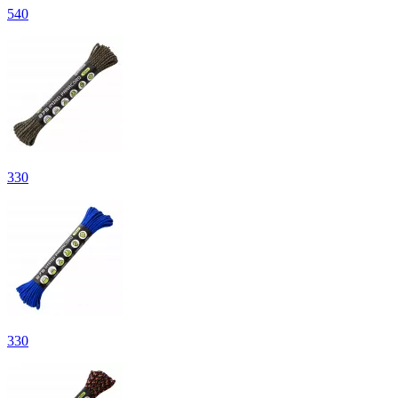
540
330
330