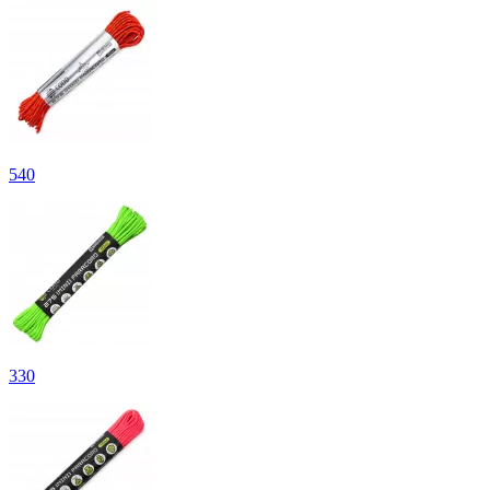
540
330