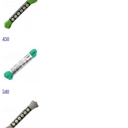
450
540