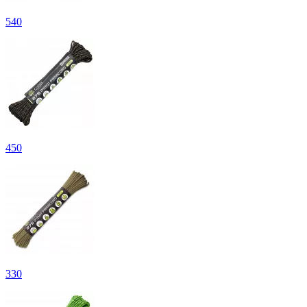
540
450
330