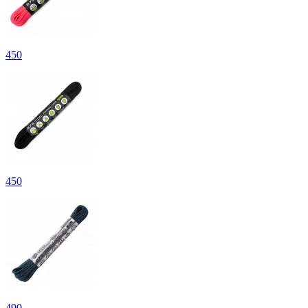
450
450
490