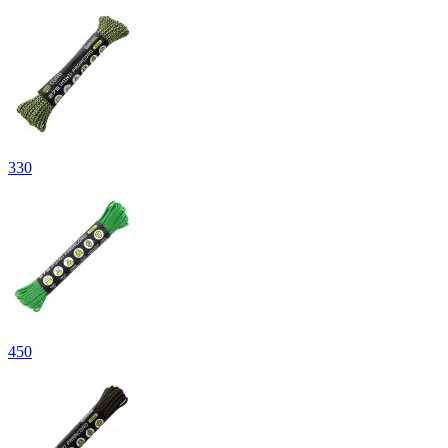
330
450