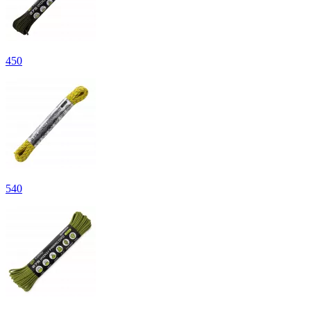
450
540