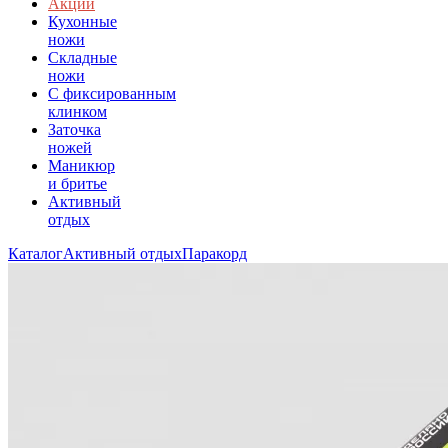
Акции
Кухонные
ножи
Складные
ножи
C фиксированным
клинком
Заточка
ножей
Маникюр
и бритье
Активный
отдых
Каталог
Активный отдых
Паракорд