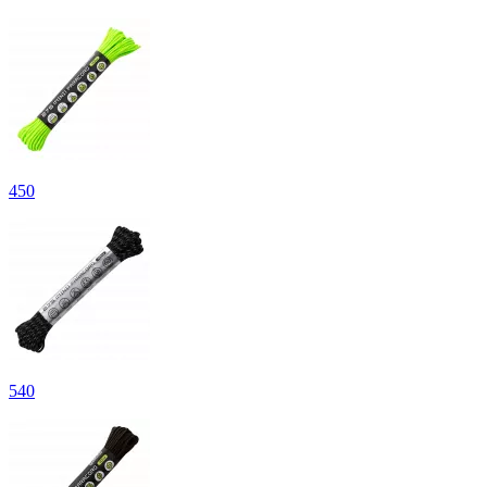
450
540