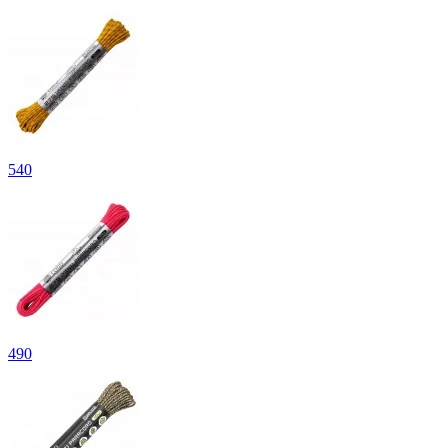
540
490