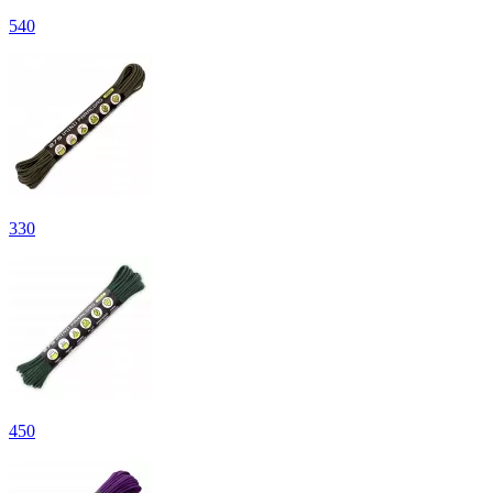
540
330
450