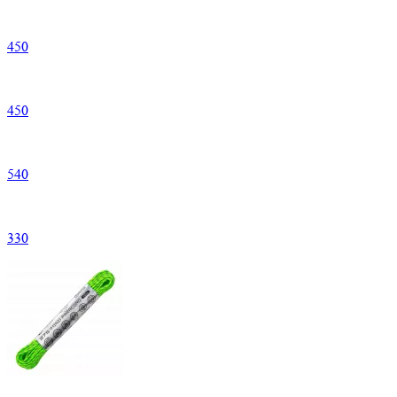
450
450
540
330