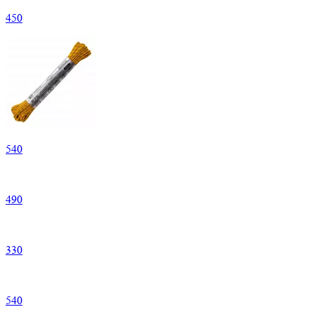
450
540
490
330
540