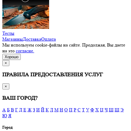
Тесты
Магазины
Доставка
Оплата
Мы используем cookie-файлы на сайте. Продолжая, Вы даете
на это
согласие.
Хорошо
×
ПРАВИЛА ПРЕДОСТАВЛЕНИЯ УСЛУГ
×
ВАШ ГОРОД?
А
Б
В
Г
Д
Е
Ж
З
И
Й
К
Л
М
Н
О
П
Р
С
Т
У
Ф
Х
Ц
Ч
Ш
Щ
Э
Ю
Я
Город