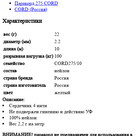
Паракорд 275 CORD
CORD (Россия)
Характеристики
вес (г)
22
диаметр (мм)
2.2
длина (м)
10
разрывная нагрузка (кг)
100
семейство
CORD275/10
состав
нейлон
страна бренда
Россия
страна изготовитель
Россия
цвет
желтый
Описание:
Сердечник 4 нити
Не подвержен гниению и действию УФ
100% нейлон
Вес 2,2 г на метр
ВНИМАНИЕ! паракорд не предназначен для использования в