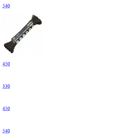
540
450
330
450
540