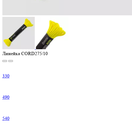
Линейка CORD275/10
330
490
540