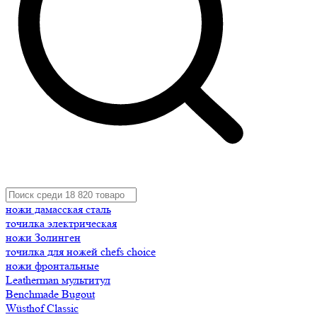
ножи дамасская сталь
точилка электрическая
ножи Золинген
точилка для ножей chefs choice
ножи фронтальные
Leatherman мультитул
Benchmade Bugout
Wüsthof Classic