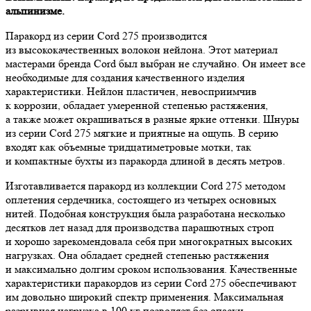
альпинизме.
Паракорд из серии Cord 275 производится
из высококачественных волокон нейлона. Этот материал
мастерами бренда Cord был выбран не случайно. Он имеет все
необходимые для создания качественного изделия
характеристики. Нейлон пластичен, невосприимчив
к коррозии, обладает умеренной степенью растяжения,
а также может окрашиваться в разные яркие оттенки. Шнуры
из серии Cord 275 мягкие и приятные на ощупь. В серию
входят как объемные тридцатиметровые мотки, так
и компактные бухты из паракорда длиной в десять метров.
Изготавливается паракорд из коллекции Cord 275 методом
оплетения сердечника, состоящего из четырех основных
нитей. Подобная конструкция была разработана несколько
десятков лет назад для производства парашютных строп
и хорошо зарекомендовала себя при многократных высоких
нагрузках. Она обладает средней степенью растяжения
и максимально долгим сроком использования. Качественные
характеристики паракордов из серии Cord 275 обеспечивают
им довольно широкий спектр применения. Максимальная
разрывная нагрузка в 100 кг позволяет без опаски