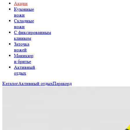
Акции
Кухонные
ножи
Складные
ножи
C фиксированным
клинком
Заточка
ножей
Маникюр
и бритье
Активный
отдых
Каталог
Активный отдых
Паракорд