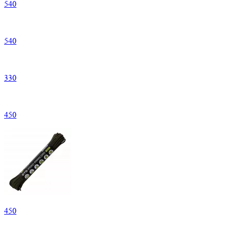
540
540
330
450
450