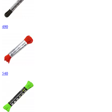
490
540