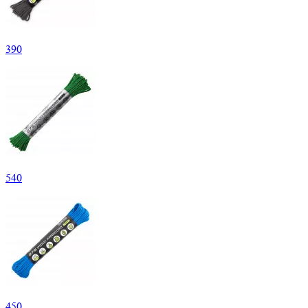
390
540
450