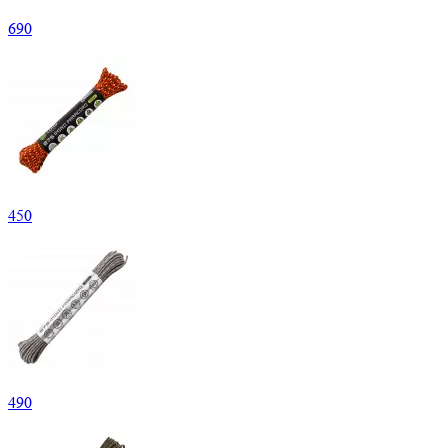
690
450
490