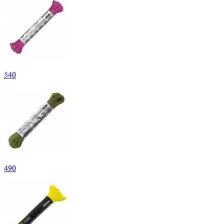
540
490