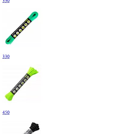
330
330
450