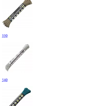
330
540