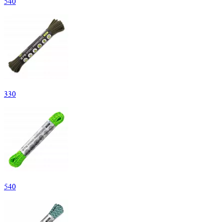
540
330
540