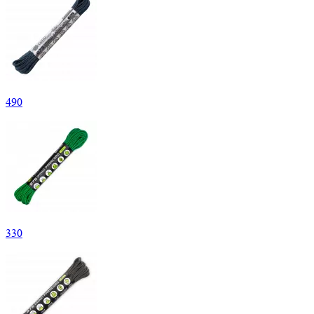
490
330