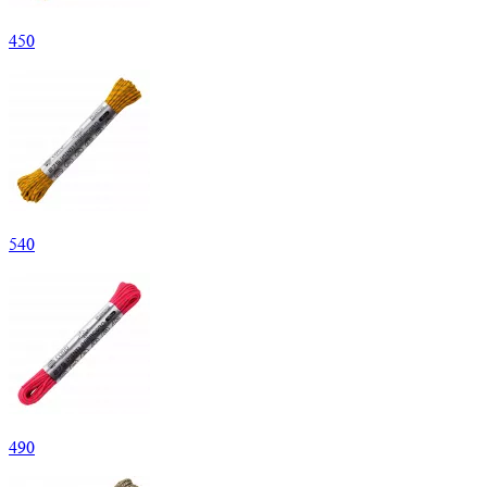
450
540
490