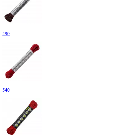
490
540