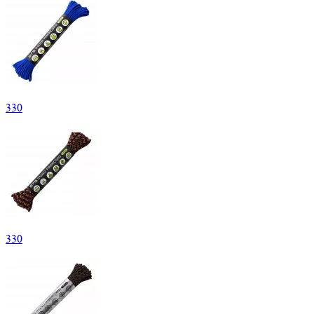
330
330