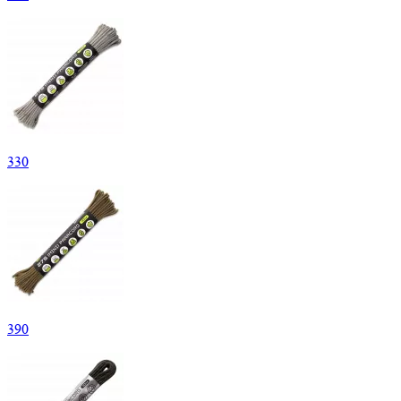
330
390