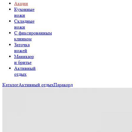
Акции
Кухонные
ножи
Складные
ножи
C фиксированным
клинком
Заточка
ножей
Маникюр
и бритье
Активный
отдых
Каталог
Активный отдых
Паракорд