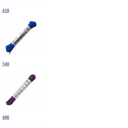
450
540
490