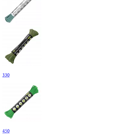
330
450