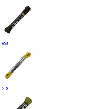
450
540