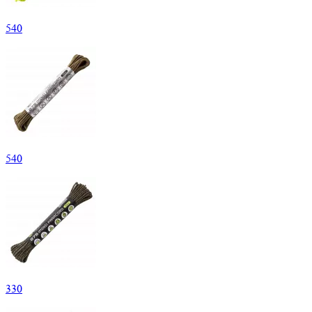
540
540
330