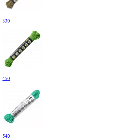
330
450
540