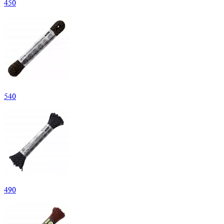
450
540
490