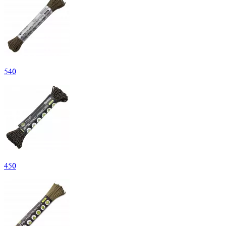
540
450