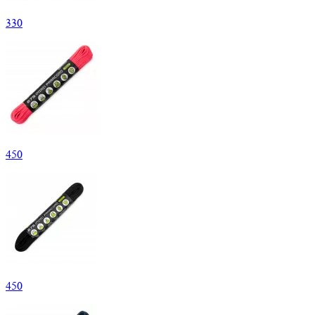
330
450
450