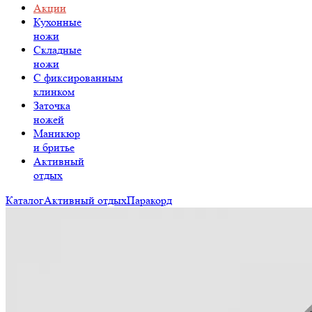
Акции
Кухонные
ножи
Складные
ножи
C фиксированным
клинком
Заточка
ножей
Маникюр
и бритье
Активный
отдых
Каталог
Активный отдых
Паракорд