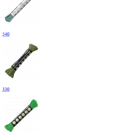
540
330