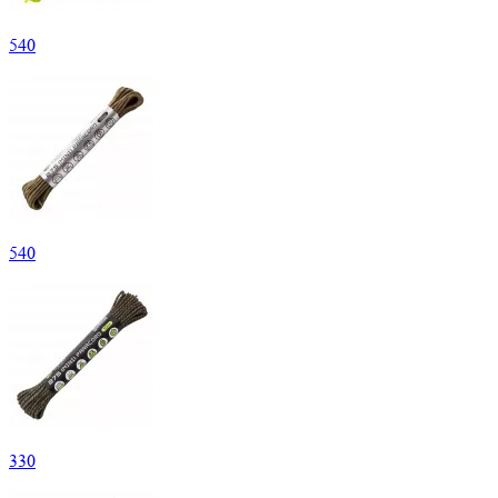
540
540
330