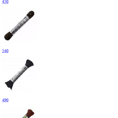
450
540
490