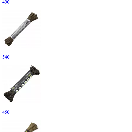
490
540
450