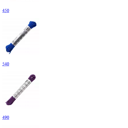
450
540
490