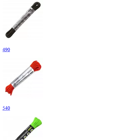
490
540