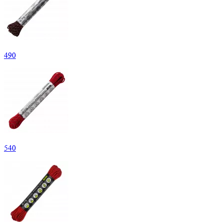
490
540