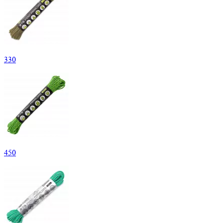
330
450