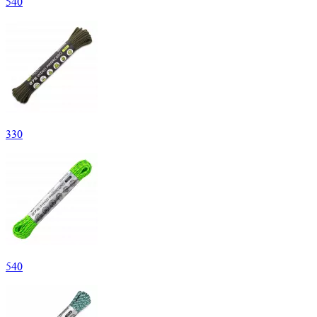
540
330
540