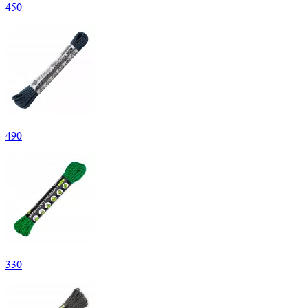
450
490
330