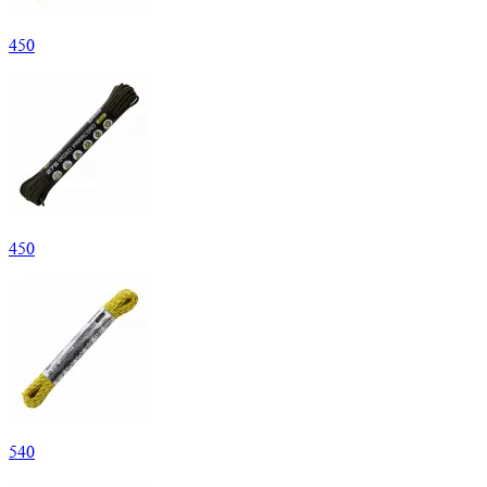
450
450
540