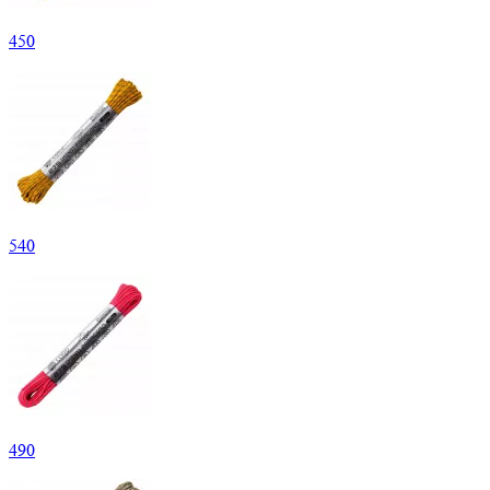
450
540
490