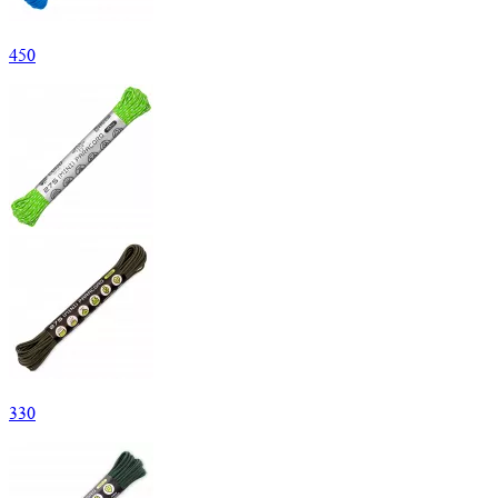
450
330