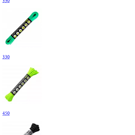
330
330
450