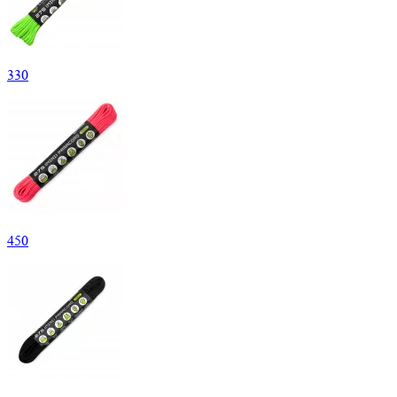
330
450