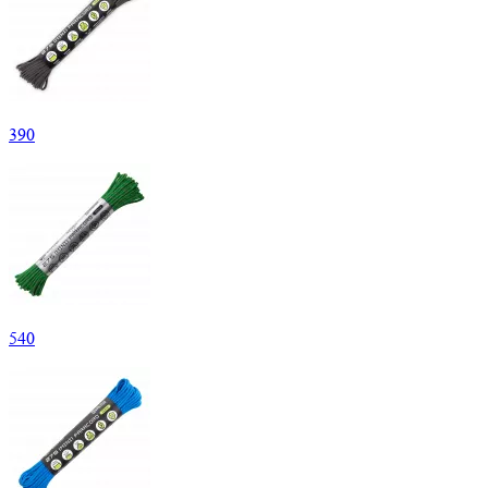
390
540