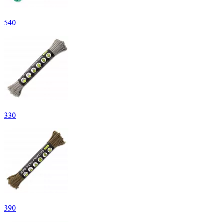
540
330
390