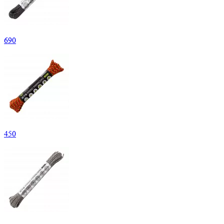
690
450