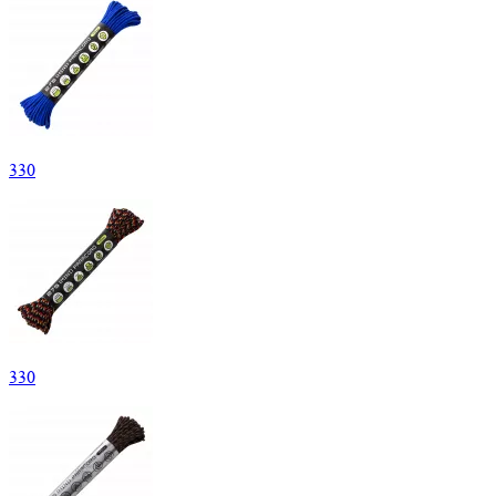
330
330