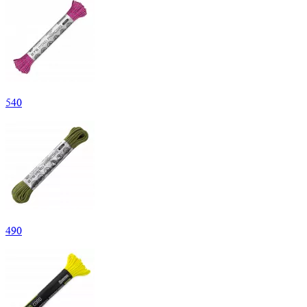
540
490