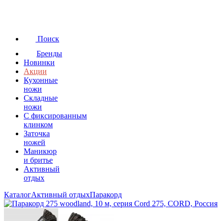
Поиск
Бренды
Новинки
Акции
Кухонные
ножи
Складные
ножи
C фиксированным
клинком
Заточка
ножей
Маникюр
и бритье
Активный
отдых
Каталог
Активный отдых
Паракорд