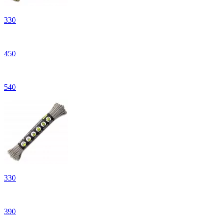
330
450
540
330
390