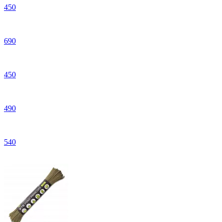
450
690
450
490
540