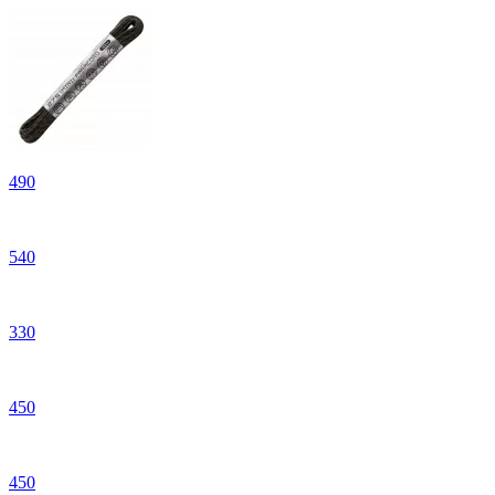
490
540
330
450
450