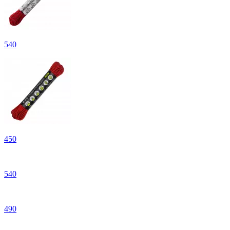
540
450
540
490