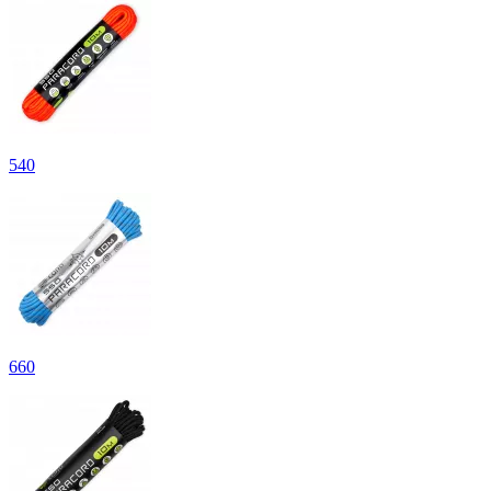
540
660