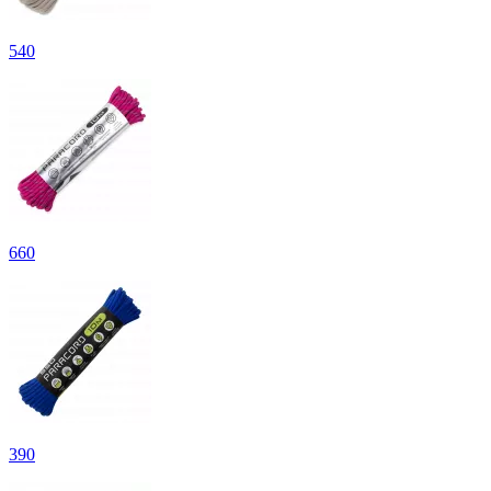
540
660
390