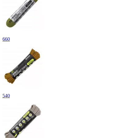
660
540