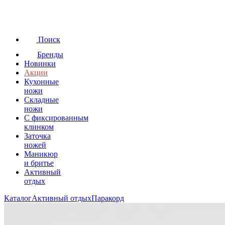
Поиск
Бренды
Новинки
Акции
Кухонные
ножи
Складные
ножи
C фиксированным
клинком
Заточка
ножей
Маникюр
и бритье
Активный
отдых
Каталог
Активный отдых
Паракорд