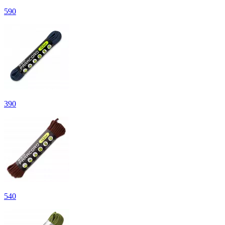
590
390
540