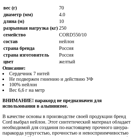
вес (г)
70
диаметр (мм)
4.0
длина (м)
10
разрывная нагрузка (кг)
250
семейство
CORD550/10
состав
нейлон
страна бренда
Россия
страна изготовитель
Россия
цвет
желтый
Описание:
Сердечник 7 нитей
Не подвержен гниению и действию УФ
100% нейлон
Вес 6,6 г на метр
ВНИМАНИЕ! паракорд не предназначен для
использования в альпинизме.
В качестве основы в производстве своей продукции бренд
Cord выбрал нейлон. Этот синтетический материал обладает
необходимой для создания по-настоящему прочного шнура-
паракорда упругостью, прочностью и невосприимчивостью