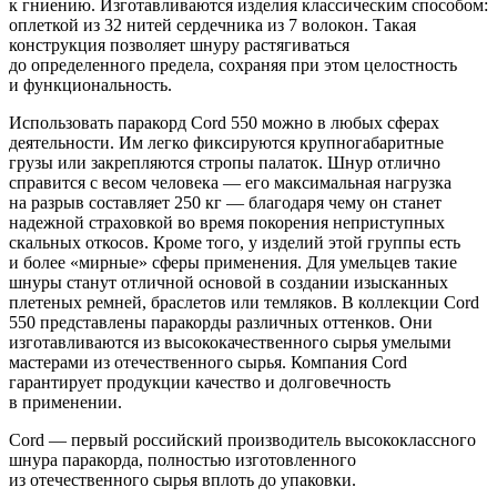
к гниению. Изготавливаются изделия классическим способом:
оплеткой из 32 нитей сердечника из 7 волокон. Такая
конструкция позволяет шнуру растягиваться
до определенного предела, сохраняя при этом целостность
и функциональность.
Использовать паракорд Cord 550 можно в любых сферах
деятельности. Им легко фиксируются крупногабаритные
грузы или закрепляются стропы палаток. Шнур отлично
справится с весом человека — его максимальная нагрузка
на разрыв составляет 250 кг — благодаря чему он станет
надежной страховкой во время покорения неприступных
скальных откосов. Кроме того, у изделий этой группы есть
и более «мирные» сферы применения. Для умельцев такие
шнуры станут отличной основой в создании изысканных
плетеных ремней, браслетов или темляков. В коллекции Cord
550 представлены паракорды различных оттенков. Они
изготавливаются из высококачественного сырья умелыми
мастерами из отечественного сырья. Компания Cord
гарантирует продукции качество и долговечность
в применении.
Cord — первый российский производитель высококлассного
шнура паракорда, полностью изготовленного
из отечественного сырья вплоть до упаковки.