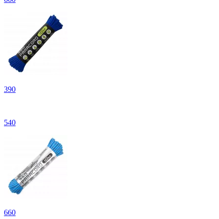
390
540
660