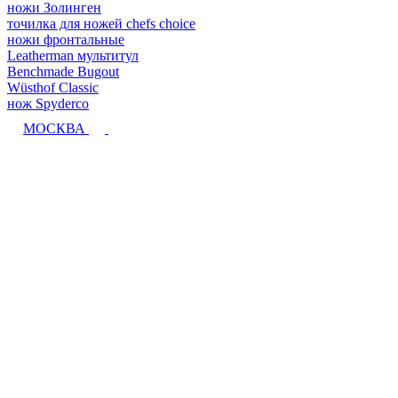
ножи Золинген
точилка для ножей chefs choice
ножи фронтальные
Leatherman мультитул
Benchmade Bugout
Wüsthof Classic
нож Spyderco
МОСКВА