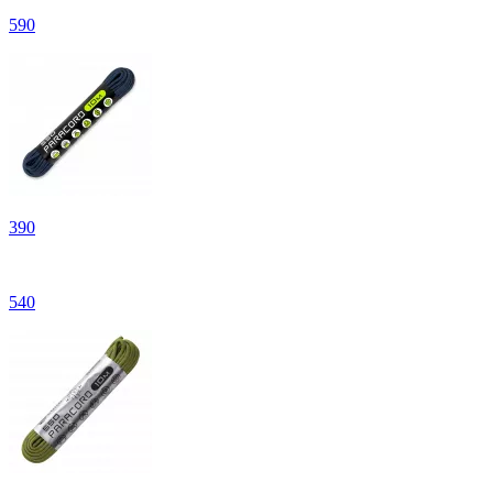
590
390
540