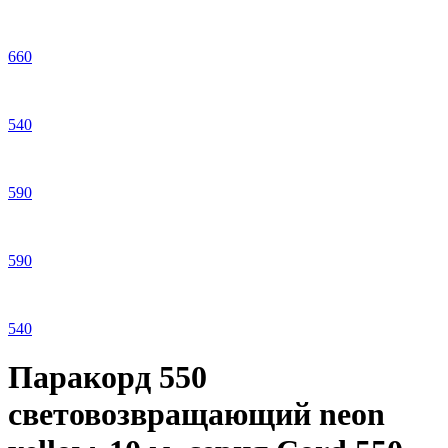
660
540
590
590
540
Паракорд 550
световозвращающий neon