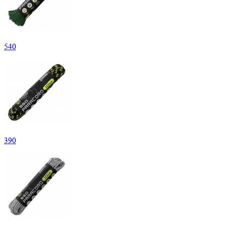
540
390