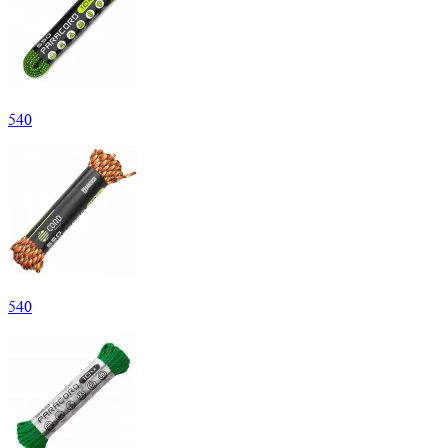
540
540