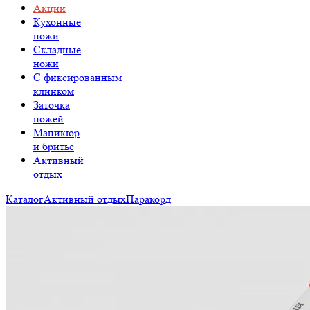
Акции
Кухонные
ножи
Складные
ножи
C фиксированным
клинком
Заточка
ножей
Маникюр
и бритье
Активный
отдых
Каталог
Активный отдых
Паракорд