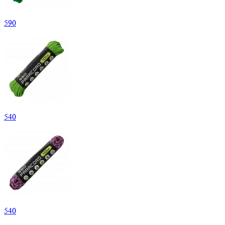
590
540
540