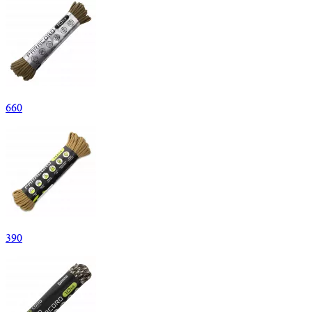
660
390