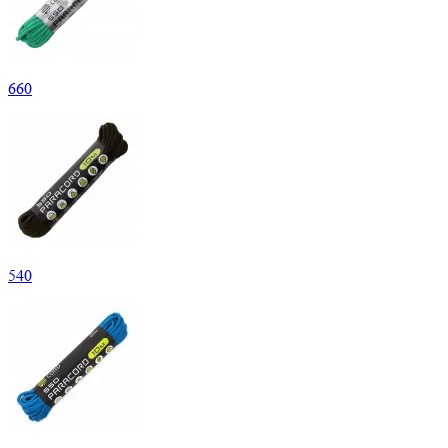
660
540