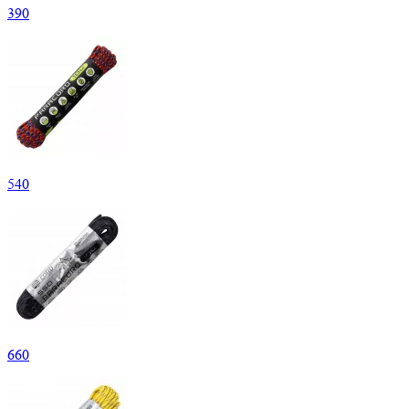
390
540
660