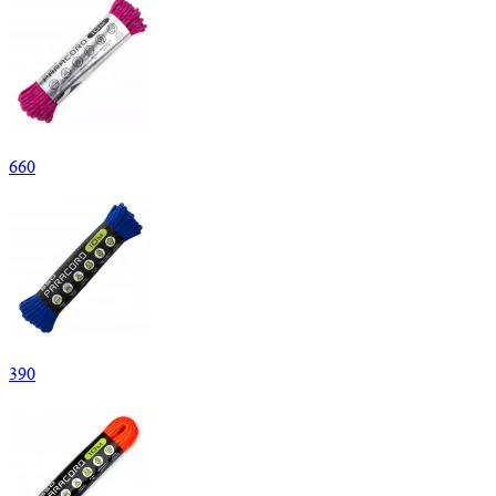
660
390