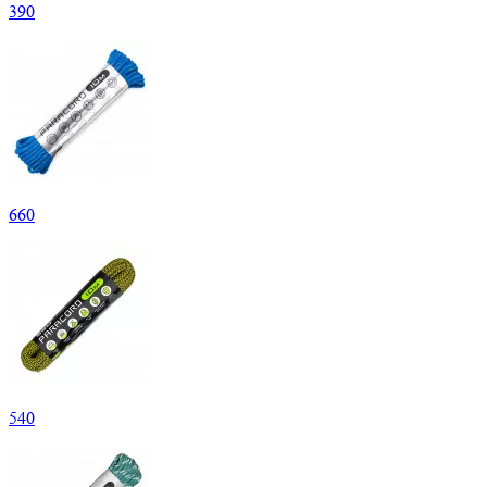
390
660
540