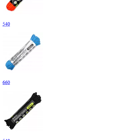
540
660