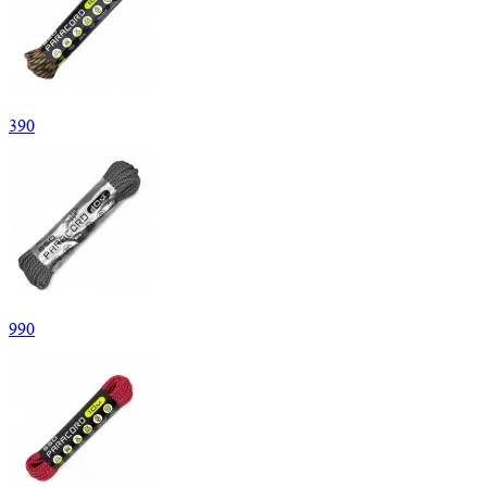
390
990