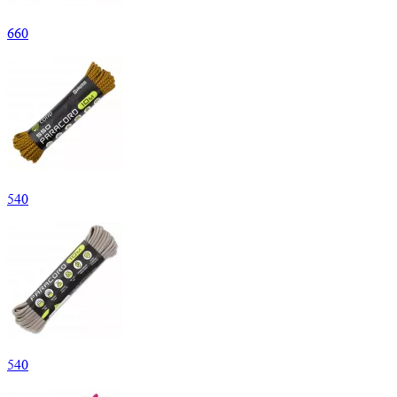
660
540
540