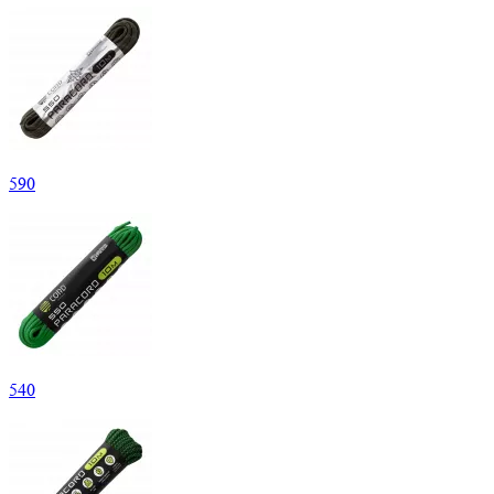
590
540