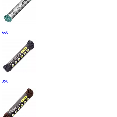
660
390