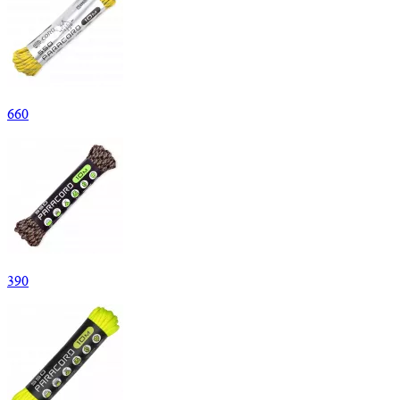
660
390