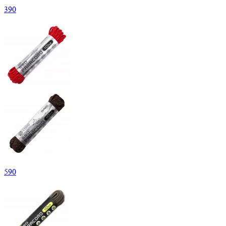
390
590