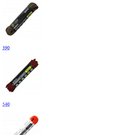
390
540