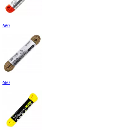
660
660