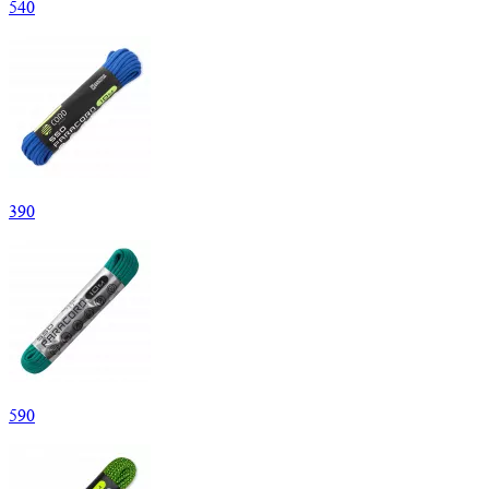
540
390
590