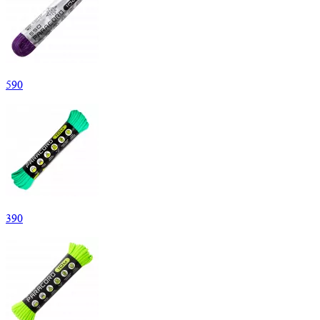
590
390