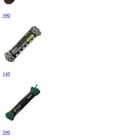
390
540
390