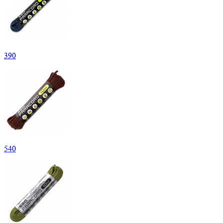
390
540