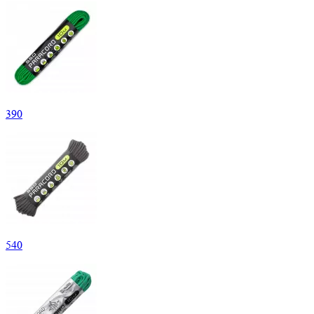
390
540