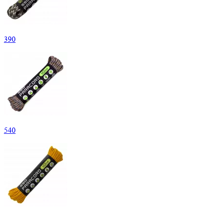
390
540