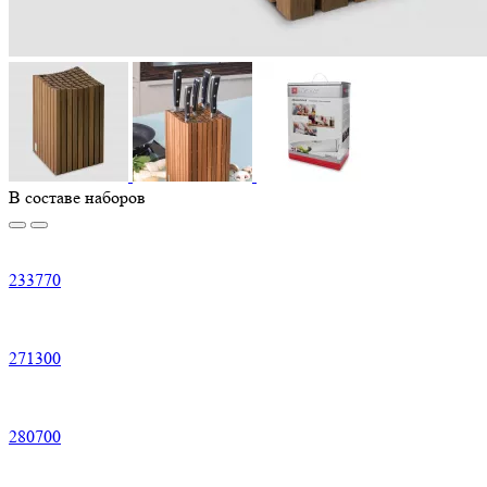
В составе наборов
233
770
271
300
280
700