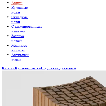
Акции
Кухонные
ножи
Складные
ножи
C фиксированным
клинком
Заточка
ножей
Маникюр
и бритье
Активный
отдых
Каталог
Кухонные ножи
Подставки для ножей