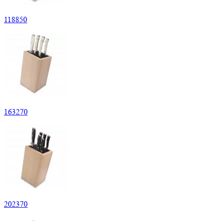
118
850
163
270
202
370