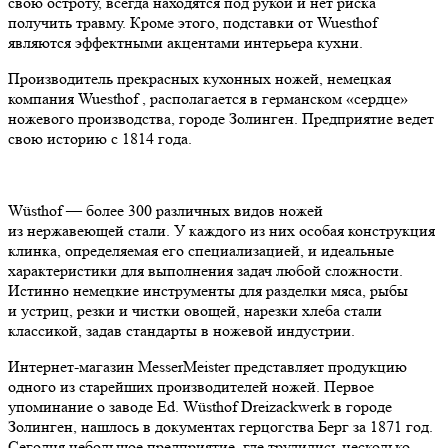
свою остроту, всегда находятся под рукой и нет риска
получить травму. Кроме этого, подставки от Wuesthof
являются эффектными акцентами интерьера кухни.
Производитель прекрасных кухонных ножей, немецкая
компания Wuesthof , располагается в германском «сердце»
ножевого производства, городе Золинген. Предприятие ведет
свою историю с 1814 года.
Wüsthof — более 300 различных видов ножей
из нержавеющей стали. У каждого из них особая конструкция
клинка, определяемая его специализацией, и идеальные
характеристики для выполнения задач любой сложности.
Истинно немецкие инструменты для разделки мяса, рыбы
и устриц, резки и чистки овощей, нарезки хлеба стали
классикой, задав стандарты в ножевой индустрии.
Интернет-магазин MesserMeister представляет продукцию
одного из старейших производителей ножей. Первое
упоминание о заводе Ed. Wüsthof Dreizackwerk в городе
Золинген, нашлось в документах герцогства Берг за 1871 год.
Сегодня небольшое предприятие, где трудились несколько