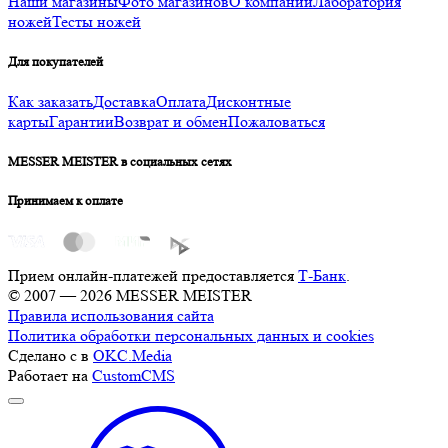
Наши магазины
Фото магазинов
О компании
Лаборатория
ножей
Тесты ножей
Для покупателей
Как заказать
Доставка
Оплата
Дисконтные
карты
Гарантии
Возврат и обмен
Пожаловаться
MESSER MEISTER в социальных сетях
Принимаем к оплате
Прием онлайн-платежей предоставляется
Т-Банк
.
© 2007 — 2026 MESSER MEISTER
Правила использования сайта
Политика обработки персональных данных и cookies
Сделано с
в
OKC.Media
Работает на
CustomCMS