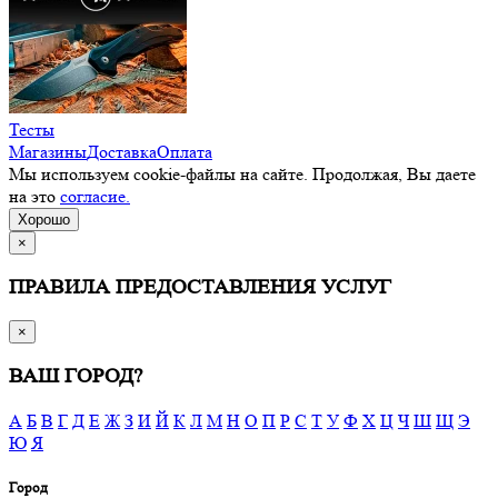
Тесты
Магазины
Доставка
Оплата
Мы используем cookie-файлы на сайте. Продолжая, Вы даете
на это
согласие.
Хорошо
×
ПРАВИЛА ПРЕДОСТАВЛЕНИЯ УСЛУГ
×
ВАШ ГОРОД?
А
Б
В
Г
Д
Е
Ж
З
И
Й
К
Л
М
Н
О
П
Р
С
Т
У
Ф
Х
Ц
Ч
Ш
Щ
Э
Ю
Я
Город