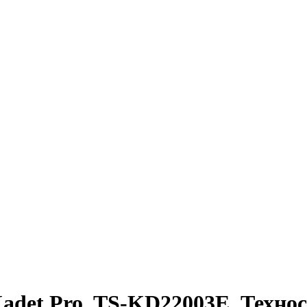
adet Pro, TS-KD22003E, Техно