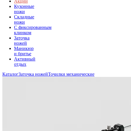
Акции
Кухонные
ножи
Складные
ножи
C фиксированным
клинком
Заточка
ножей
Маникюр
и бритье
Активный
отдых
Каталог
Заточка ножей
Точилки механические