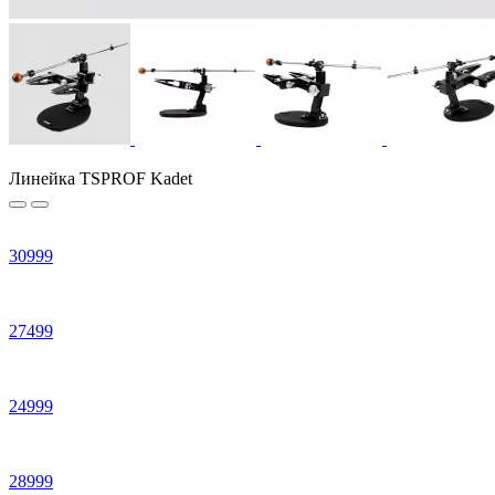
Линейка TSPROF Kadet
30
999
27
499
24
999
28
999