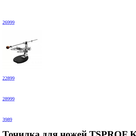
26
999
22
899
28
999
3
989
Точилка для ножей TSPROF K