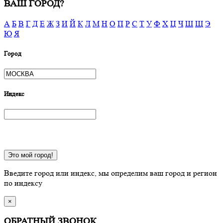
ВАШ ГОРОД?
А
Б
В
Г
Д
Е
Ж
З
И
Й
К
Л
М
Н
О
П
Р
С
Т
У
Ф
Х
Ц
Ч
Ш
Щ
Э
Ю
Я
Город
Индекс
Это мой город!
Введите город или индекс, мы определим ваш город и регион
по индексу
×
ОБРАТНЫЙ ЗВОНОК