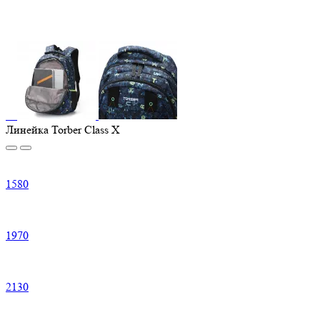
Линейка Torber Class X
1
580
1
970
2
130