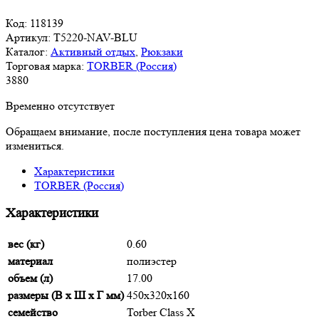
Код:
118139
Артикул:
T5220-NAV-BLU
Каталог:
Активный отдых
,
Рюкзаки
Торговая марка:
TORBER (Россия)
3
880
Временно отсутствует
Обращаем внимание, после поступления цена товара может
измениться.
Характеристики
TORBER (Россия)
Характеристики
вес (кг)
0.60
материал
полиэстер
объем (л)
17.00
размеры (В х Ш х Г мм)
450х320х160
семейство
Torber Class X