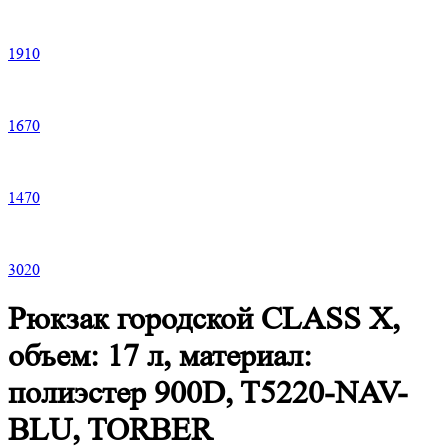
1
910
1
670
1
470
3
020
Рюкзак городской CLASS X,
объем: 17 л, материал:
полиэстер 900D, T5220-NAV-
BLU, TORBER