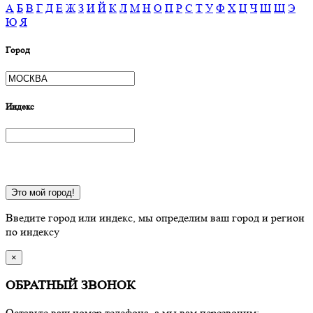
А
Б
В
Г
Д
Е
Ж
З
И
Й
К
Л
М
Н
О
П
Р
С
Т
У
Ф
Х
Ц
Ч
Ш
Щ
Э
Ю
Я
Город
Индекс
Это мой город!
Введите город или индекс, мы определим ваш город и регион
по индексу
×
ОБРАТНЫЙ ЗВОНОК
Оставьте ваш номер телефона, а мы вам перезвоним: