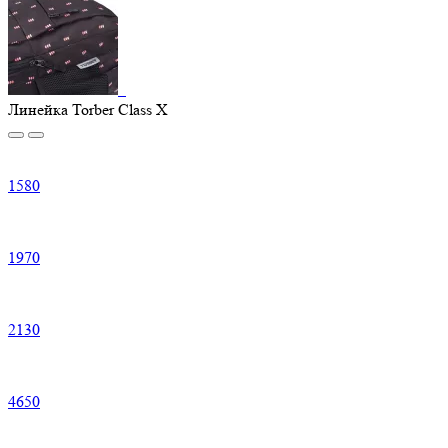
Линейка Torber Class X
1
580
1
970
2
130
4
650