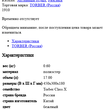
Каталог:
Активный отдых
,
Рюкзаки
Торговая марка:
TORBER (Россия)
1
910
Временно отсутствует
Обращаем внимание, после поступления цена товара может
измениться.
Характеристики
TORBER (Россия)
Характеристики
вес (кг)
0.60
материал
полиэстер
объем (л)
17.00
размеры (В х Ш х Г мм)
450х300х180
семейство
Torber Class X
страна бренда
Россия
страна изготовитель
Китай
цвет
бежевый