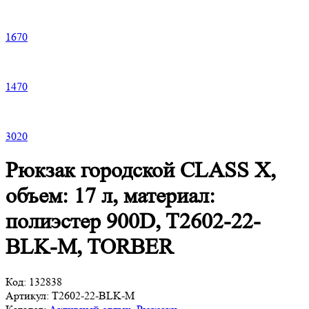
1
670
1
470
3
020
Рюкзак городской CLASS X,
объем: 17 л, материал:
полиэстер 900D, T2602-22-
BLK-M, TORBER
Код:
132838
Артикул:
T2602-22-BLK-M