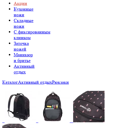
Акции
Кухонные
ножи
Складные
ножи
C фиксированным
клинком
Заточка
ножей
Маникюр
и бритье
Активный
отдых
Каталог
Активный отдых
Рюкзаки