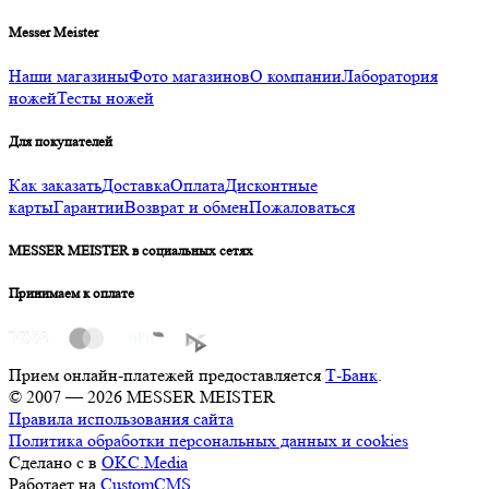
Messer Meister
Наши магазины
Фото магазинов
О компании
Лаборатория
ножей
Тесты ножей
Для покупателей
Как заказать
Доставка
Оплата
Дисконтные
карты
Гарантии
Возврат и обмен
Пожаловаться
MESSER MEISTER в социальных сетях
Принимаем к оплате
Прием онлайн-платежей предоставляется
Т-Банк
.
© 2007 — 2026 MESSER MEISTER
Правила использования сайта
Политика обработки персональных данных и cookies
Сделано с
в
OKC.Media
Работает на
CustomCMS