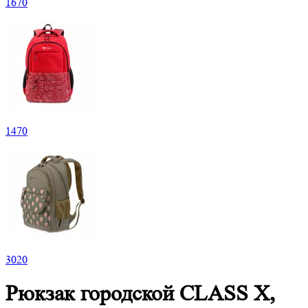
1
670
1
470
3
020
Рюкзак городской CLASS X,