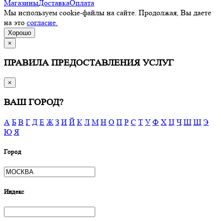
Магазины
Доставка
Оплата
Мы используем cookie-файлы на сайте. Продолжая, Вы даете
на это
согласие.
Хорошо
×
ПРАВИЛА ПРЕДОСТАВЛЕНИЯ УСЛУГ
×
ВАШ ГОРОД?
А
Б
В
Г
Д
Е
Ж
З
И
Й
К
Л
М
Н
О
П
Р
С
Т
У
Ф
Х
Ц
Ч
Ш
Щ
Э
Ю
Я
Город
Индекс