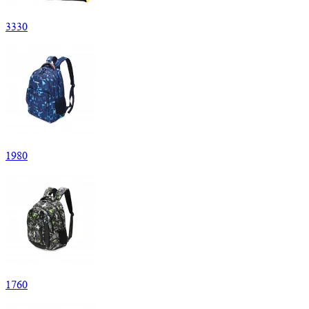
3
330
1
980
1
760