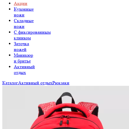
Акции
Кухонные
ножи
Складные
ножи
C фиксированным
клинком
Заточка
ножей
Маникюр
и бритье
Активный
отдых
Каталог
Активный отдых
Рюкзаки