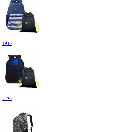
1
910
2
430