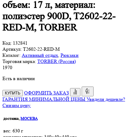
объем: 17 л, материал:
полиэстер 900D, T2602-22-
RED-M, TORBER
Код:
132841
Артикул:
T2602-22-RED-M
Каталог:
Активный отдых
,
Рюкзаки
Торговая марка:
TORBER (Россия)
1
970
Есть в наличии
ОФОРМИТЬ ЗАКАЗ
КУПИТЬ
ГАРАНТИЯ МИНИМАЛЬНОЙ ЦЕНЫ
Увидели дешевле?
Снизим цену.
доставка,
МОСКВА
веc: 630 г
размеры упаковки: 340×40×440 мм