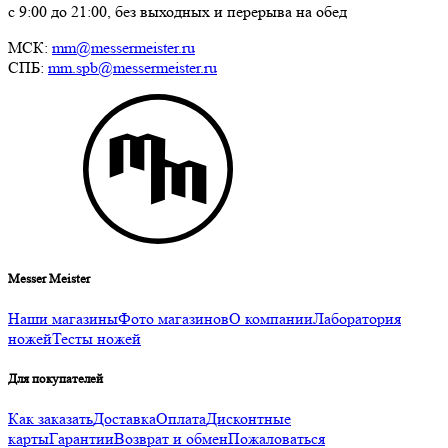
с 9:00 до 21:00, без выходных и перерыва на обед
МСК:
mm@messermeister.ru
СПБ:
mm.spb@messermeister.ru
Messer Meister
Наши магазины
Фото магазинов
О компании
Лаборатория
ножей
Тесты ножей
Для покупателей
Как заказать
Доставка
Оплата
Дисконтные
карты
Гарантии
Возврат и обмен
Пожаловаться