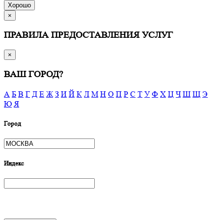
Хорошо
×
ПРАВИЛА ПРЕДОСТАВЛЕНИЯ УСЛУГ
×
ВАШ ГОРОД?
А
Б
В
Г
Д
Е
Ж
З
И
Й
К
Л
М
Н
О
П
Р
С
Т
У
Ф
Х
Ц
Ч
Ш
Щ
Э
Ю
Я
Город
Индекс