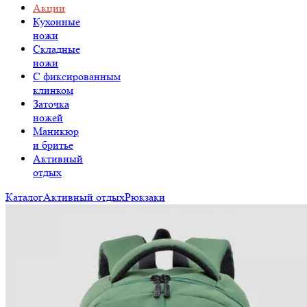
Акции
Кухонные
ножи
Складные
ножи
C фиксированным
клинком
Заточка
ножей
Маникюр
и бритье
Активный
отдых
Каталог
Активный отдых
Рюкзаки