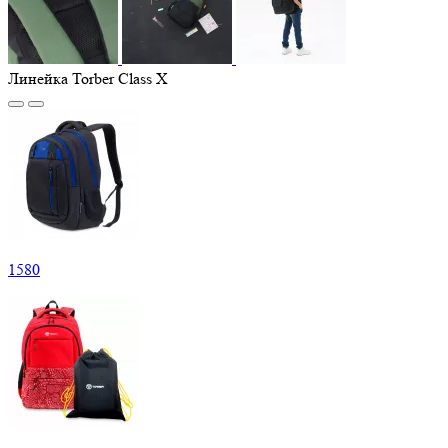
Линейка Torber Class X
1
580