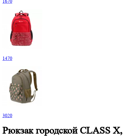
1
670
1
470
3
020
Рюкзак городской CLASS X,