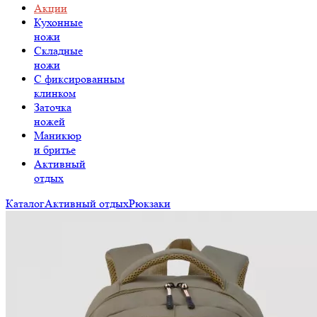
Акции
Кухонные
ножи
Складные
ножи
C фиксированным
клинком
Заточка
ножей
Маникюр
и бритье
Активный
отдых
Каталог
Активный отдых
Рюкзаки