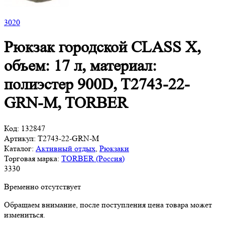
3
020
Рюкзак городской CLASS X,
объем: 17 л, материал:
полиэстер 900D, T2743-22-
GRN-M, TORBER
Код:
132847
Артикул:
T2743-22-GRN-M
Каталог:
Активный отдых
,
Рюкзаки
Торговая марка:
TORBER (Россия)
3
330
Временно отсутствует
Обращаем внимание, после поступления цена товара может
измениться.