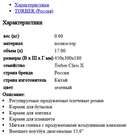
Характеристики
TORBER (Россия)
Характеристики
вес (кг)
0.60
материал
полиэстер
объем (л)
17.00
размеры (В х Ш х Г мм)
450х300х180
семейство
Torber Class X
страна бренда
Россия
страна изготовитель
Китай
цвет
зеленый
Описание:
Регулируемые продуваемые плечевые ремни
Карман для бутылки
Карман для зонтика
Карман для планшета
Мягкая спинка с продуваемыми воздушными каналами
Вмещает ноутбук диагональю 15,6"