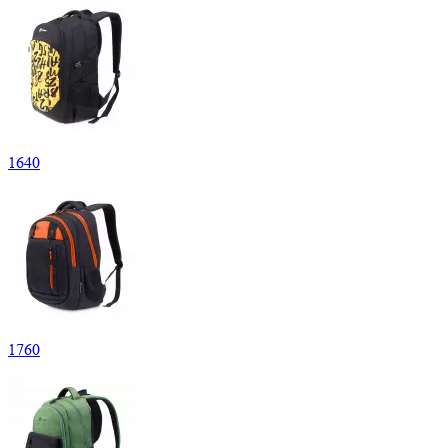
1
640
1
760