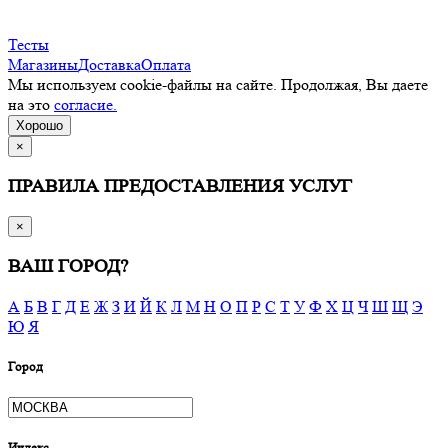
Тесты
Магазины
Доставка
Оплата
Мы используем cookie-файлы на сайте. Продолжая, Вы даете
на это
согласие.
Хорошо
×
ПРАВИЛА ПРЕДОСТАВЛЕНИЯ УСЛУГ
×
ВАШ ГОРОД?
А
Б
В
Г
Д
Е
Ж
З
И
Й
К
Л
М
Н
О
П
Р
С
Т
У
Ф
Х
Ц
Ч
Ш
Щ
Э
Ю
Я
Город
Индекс