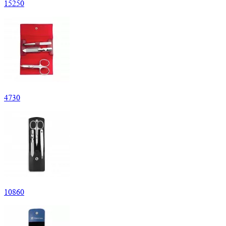
15
250
4
730
10
860