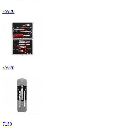
35
920
35
920
7
150