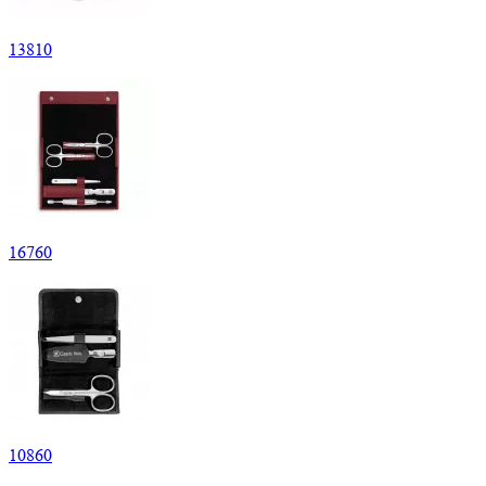
13
810
16
760
10
860