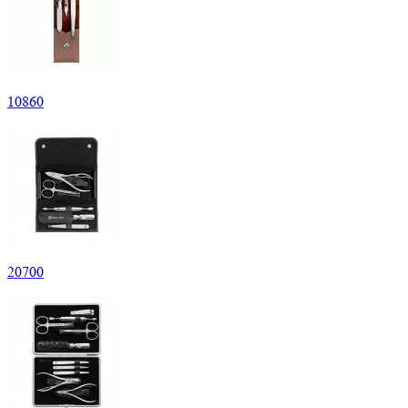
10
860
20
700