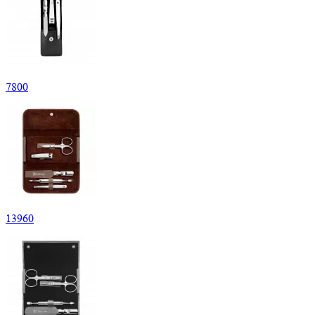
7
800
13
960