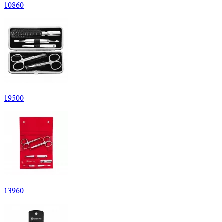
10
860
19
500
13
960