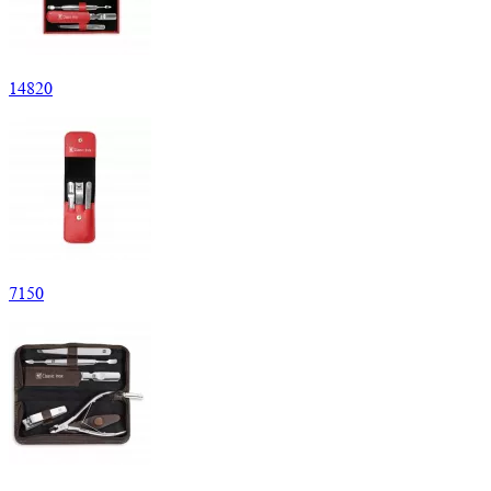
14
820
7
150