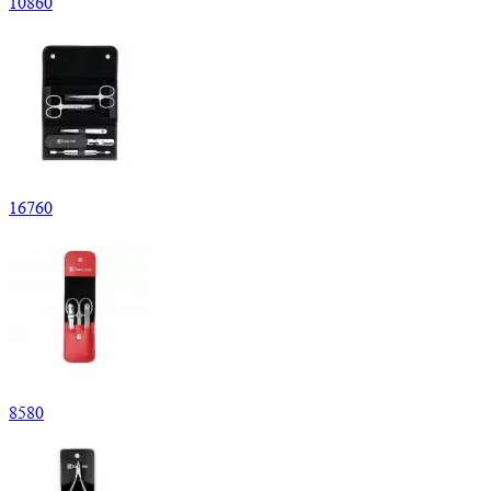
10
860
16
760
8
580