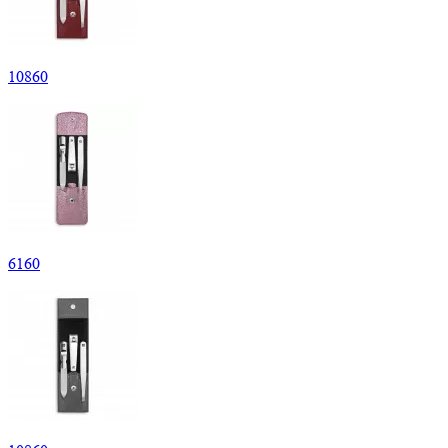
10
860
6
160