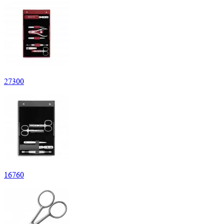
27
300
16
760