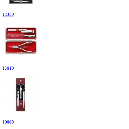
12
350
13
810
10
860