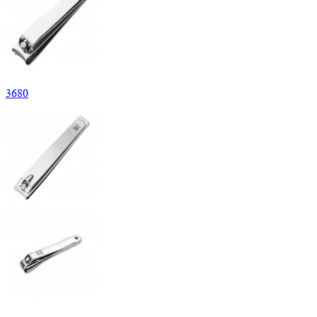
3
680