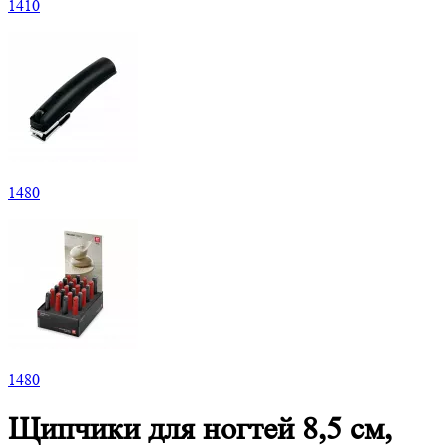
1
410
1
480
1
480
Щипчики для ногтей 8,5 см,