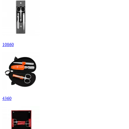
10
860
4
360