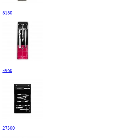
6
160
3
960
27
300