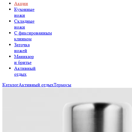
Акции
Кухонные
ножи
Складные
ножи
C фиксированным
клинком
Заточка
ножей
Маникюр
и бритье
Активный
отдых
Каталог
Активный отдых
Термосы