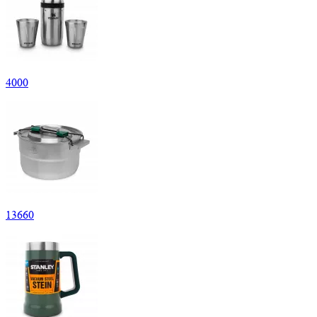
4
000
13
660