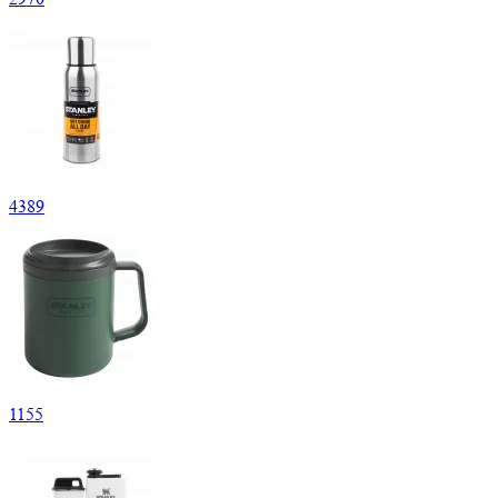
4
389
1
155