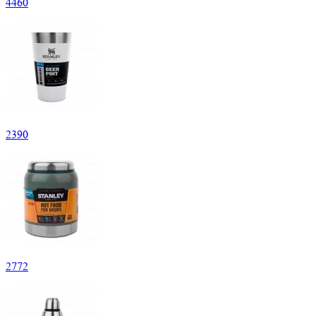
4
460
2
390
2
772