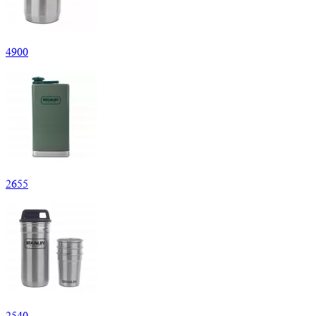
4
900
2
655
2
540