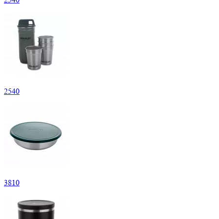
2
540
3
810