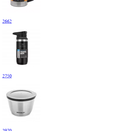
2
662
2
750
2
970