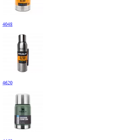
4
048
4
620