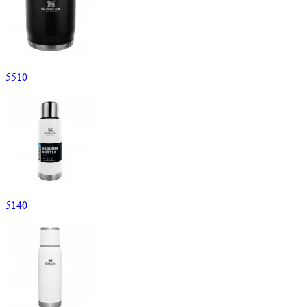
5
510
5
140