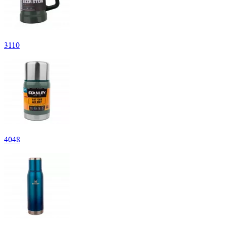
3
110
4
048