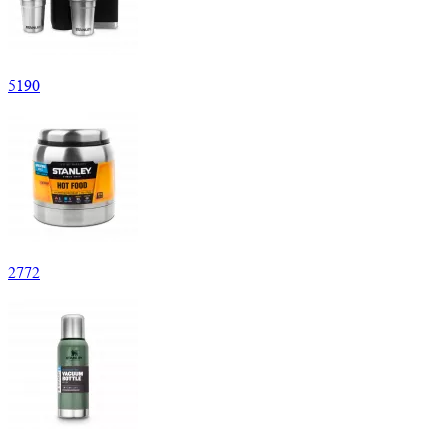
5
190
2
772