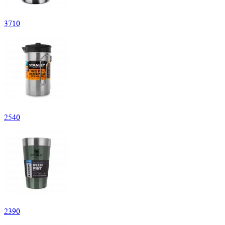
3
710
2
540
2
390