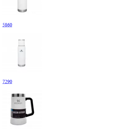
5
860
7
290