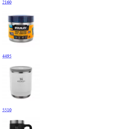
2
160
4
495
5
510