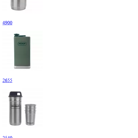
4
900
2
655
2
540