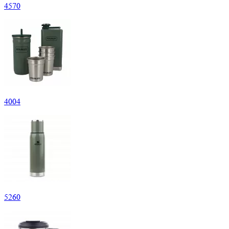
4
570
4
004
5
260