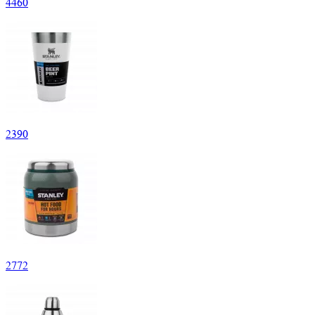
4
460
2
390
2
772