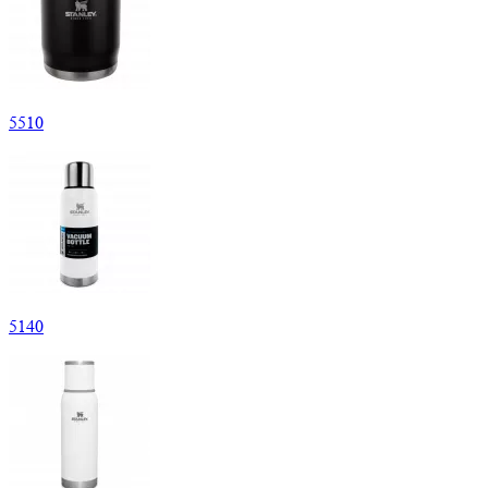
5
510
5
140