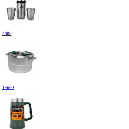
4
000
13
660