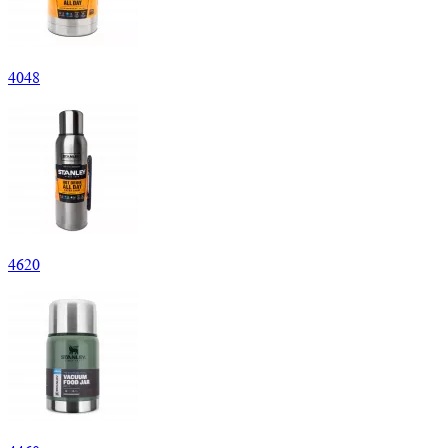
4
048
4
620