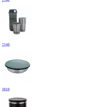
2
540
3
810