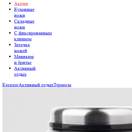
Акции
Кухонные
ножи
Складные
ножи
C фиксированным
клинком
Заточка
ножей
Маникюр
и бритье
Активный
отдых
Каталог
Активный отдых
Термосы