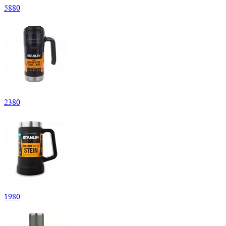
5
880
2
380
1
980