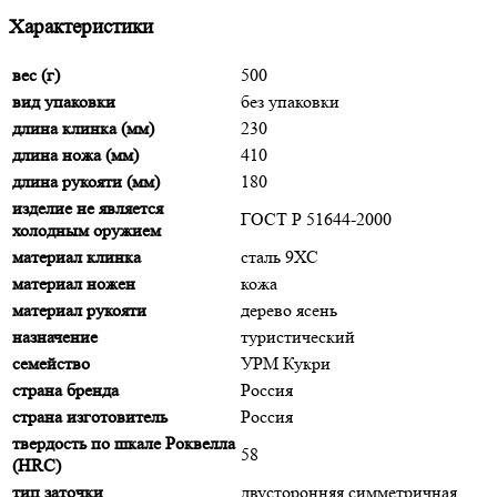
Характеристики
вес (г)
500
вид упаковки
без упаковки
длина клинка (мм)
230
длина ножа (мм)
410
длина рукояти (мм)
180
изделие не является
ГОСТ Р 51644-2000
холодным оружием
материал клинка
сталь 9ХС
материал ножен
кожа
материал рукояти
дерево ясень
назначение
туристический
семейство
УРМ Кукри
страна бренда
Россия
страна изготовитель
Россия
твердость по шкале Роквелла
58
(HRC)
тип заточки
двусторонняя симметричная