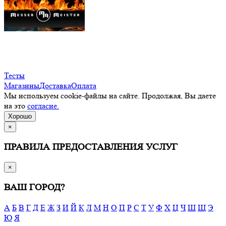
Тесты
Магазины
Доставка
Оплата
Мы используем cookie-файлы на сайте. Продолжая, Вы даете
на это
согласие.
Хорошо
×
ПРАВИЛА ПРЕДОСТАВЛЕНИЯ УСЛУГ
×
ВАШ ГОРОД?
А
Б
В
Г
Д
Е
Ж
З
И
Й
К
Л
М
Н
О
П
Р
С
Т
У
Ф
Х
Ц
Ч
Ш
Щ
Э
Ю
Я