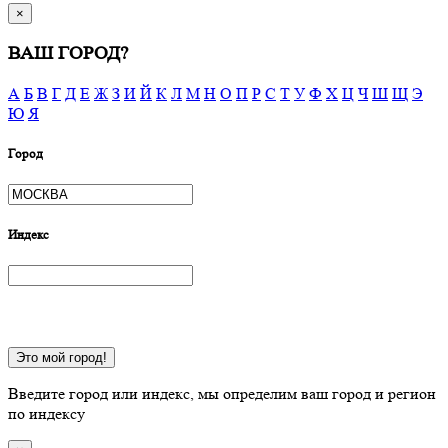
×
ВАШ ГОРОД?
А
Б
В
Г
Д
Е
Ж
З
И
Й
К
Л
М
Н
О
П
Р
С
Т
У
Ф
Х
Ц
Ч
Ш
Щ
Э
Ю
Я
Город
Индекс
Это мой город!
Введите город или индекс, мы определим ваш город и регион
по индексу