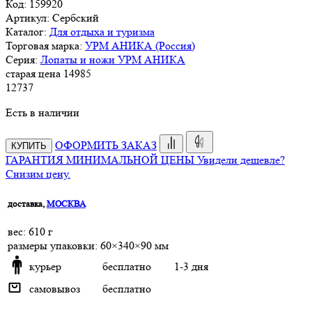
Код:
159920
Артикул:
Сербский
Каталог:
Для отдыха и туризма
Торговая марка:
УРМ АНИКА (Россия)
Серия:
Лопаты и ножи УРМ АНИКА
старая цена
14
985
12
737
Есть в наличии
ОФОРМИТЬ ЗАКАЗ
КУПИТЬ
ГАРАНТИЯ МИНИМАЛЬНОЙ ЦЕНЫ
Увидели дешевле?
Снизим цену.
доставка,
МОСКВА
веc: 610 г
размеры упаковки: 60×340×90 мм
курьер
бесплатно
1-3 дня
самовывоз
бесплатно