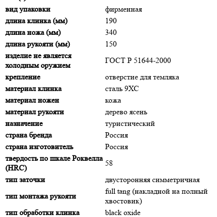
вид упаковки
фирменная
длина клинка (мм)
190
длина ножа (мм)
340
длина рукояти (мм)
150
изделие не является
ГОСТ Р 51644-2000
холодным оружием
крепление
отверстие для темляка
материал клинка
сталь 9ХС
материал ножен
кожа
материал рукояти
дерево ясень
назначение
туристический
страна бренда
Россия
страна изготовитель
Россия
твердость по шкале Роквелла
58
(HRC)
тип заточки
двусторонняя симметричная
full tang (накладной на полный
тип монтажа рукояти
хвостовик)
тип обработки клинка
black oxide