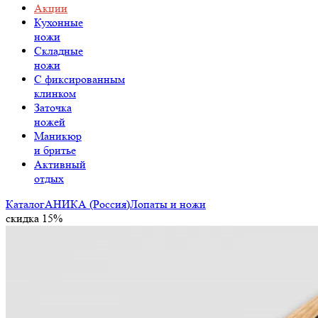
Акции
Кухонные
ножи
Складные
ножи
C фиксированным
клинком
Заточка
ножей
Маникюр
и бритье
Активный
отдых
Каталог
АНИКА (Россия)
Лопаты и ножи
скидка 15%