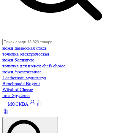
ножи дамасская сталь
точилка электрическая
ножи Золинген
точилка для ножей chefs choice
ножи фронтальные
Leatherman мультитул
Benchmade Bugout
Wüsthof Classic
нож Spyderco
МОСКВА