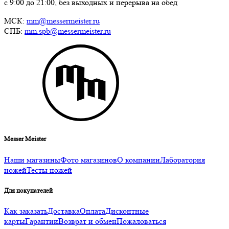
с 9:00 до 21:00, без выходных и перерыва на обед
МСК:
mm@messermeister.ru
СПБ:
mm.spb@messermeister.ru
Messer Meister
Наши магазины
Фото магазинов
О компании
Лаборатория
ножей
Тесты ножей
Для покупателей
Как заказать
Доставка
Оплата
Дисконтные
карты
Гарантии
Возврат и обмен
Пожаловаться