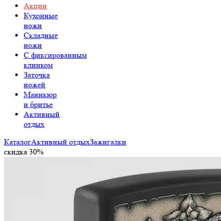
Акции
Кухонные
ножи
Складные
ножи
C фиксированным
клинком
Заточка
ножей
Маникюр
и бритье
Активный
отдых
Каталог
Активный отдых
Зажигалки
скидка 30%