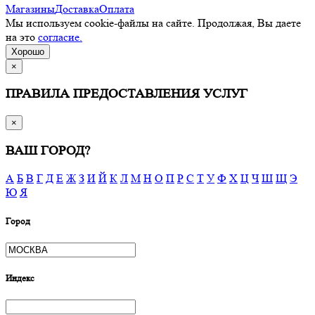
Магазины
Доставка
Оплата
Мы используем cookie-файлы на сайте. Продолжая, Вы даете
на это
согласие.
Хорошо
×
ПРАВИЛА ПРЕДОСТАВЛЕНИЯ УСЛУГ
×
ВАШ ГОРОД?
А
Б
В
Г
Д
Е
Ж
З
И
Й
К
Л
М
Н
О
П
Р
С
Т
У
Ф
Х
Ц
Ч
Ш
Щ
Э
Ю
Я
Город
Индекс