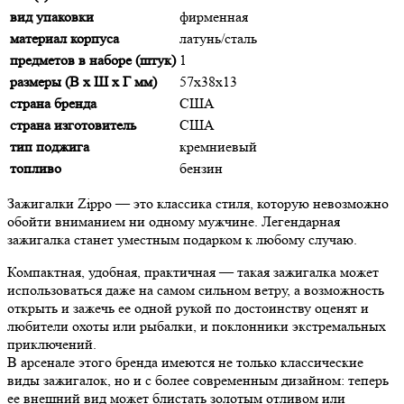
вид упаковки
фирменная
материал корпуса
латунь/сталь
предметов в наборе (штук)
1
размеры (В х Ш х Г мм)
57х38х13
страна бренда
США
страна изготовитель
США
тип поджига
кремниевый
топливо
бензин
Зажигалки Zippo — это классика стиля, которую невозможно
обойти вниманием ни одному мужчине. Легендарная
зажигалка станет уместным подарком к любому случаю.
Компактная, удобная, практичная — такая зажигалка может
использоваться даже на самом сильном ветру, а возможность
открыть и зажечь ее одной рукой по достоинству оценят и
любители охоты или рыбалки, и поклонники экстремальных
приключений.
В арсенале этого бренда имеются не только классические
виды зажигалок, но и с более современным дизайном: теперь
ее внешний вид может блистать золотым отливом или