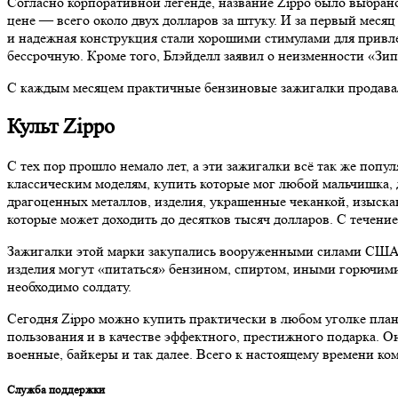
Согласно корпоративной легенде, название Zippo было выбрано
цене — всего около двух долларов за штуку. И за первый меся
и надежная конструкция стали хорошими стимулами для привл
бессрочную. Кроме того, Блэйделл заявил о неизменности «Зип
С каждым месяцем практичные бензиновые зажигалки продавал
Культ Zippo
С тех пор прошло немало лет, а эти зажигалки всё так же попу
классическим моделям, купить которые мог любой мальчишка,
драгоценных металлов, изделия, украшенные чеканкой, изыска
которые может доходить до десятков тысяч долларов. С течени
Зажигалки этой марки закупались вооруженными силами США в
изделия могут «питаться» бензином, спиртом, иными горючими 
необходимо солдату.
Сегодня Zippo можно купить практически в любом уголке плане
пользования и в качестве эффектного, престижного подарка. 
военные, байкеры и так далее. Всего к настоящему времени к
Служба поддержки