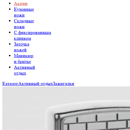
Акции
Кухонные
ножи
Складные
ножи
C фиксированным
клинком
Заточка
ножей
Маникюр
и бритье
Активный
отдых
Каталог
Активный отдых
Зажигалки