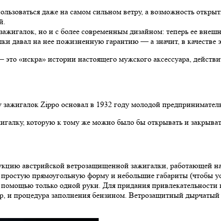
ользоваться даже на самом сильном ветру, а возможность открыт
й.
ы зажигалок, но и с более современным дизайном: теперь ее вне
ки давал на нее пожизненную гарантию — а значит, в качестве э
 это «искра» истории настоящего мужского аксессуара, действи
зажигалок Zippo основал в 1932 году молодой предпринимател
галку, которую к тому же можно было бы открывать и закрыват
рукцию австрийской ветрозащищенной зажигалки, работающей н
 простую прямоугольную форму и небольшие габариты (чтобы ус
 помощью только одной руки. Для придания привлекательности 
р, и процедура заполнения бензином. Ветрозащитный дырчатый к