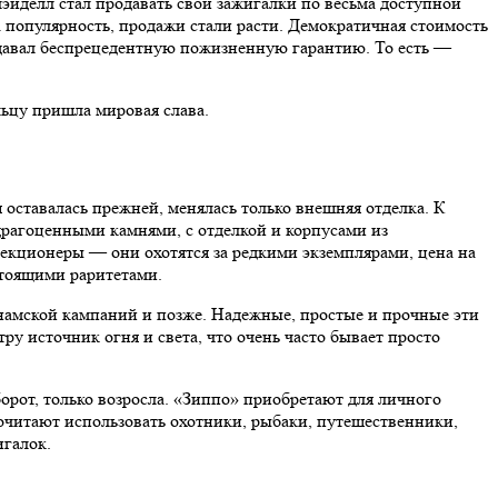
лэйделл стал продавать свои зажигалки по весьма доступной
а популярность, продажи стали расти. Демократичная стоимость
 давал беспрецедентную пожизненную гарантию. То есть —
ьцу пришла мировая слава.
я оставалась прежней, менялась только внешняя отделка. К
рагоценными камнями, с отделкой и корпусами из
екционеры — они охотятся за редкими экземплярами, цена на
стоящими раритетами.
амской кампаний и позже. Надежные, простые и прочные эти
у источник огня и света, что очень часто бывает просто
орот, только возросла. «Зиппо» приобретают для личного
очитают использовать охотники, рыбаки, путешественники,
игалок.