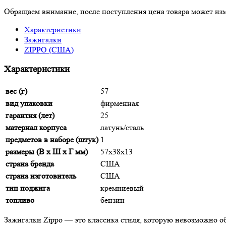
Обращаем внимание, после поступления цена товара может изм
Характеристики
Зажигалки
ZIPPO (США)
Характеристики
вес (г)
57
вид упаковки
фирменная
гарантия (лет)
25
материал корпуса
латунь/сталь
предметов в наборе (штук)
1
размеры (В х Ш х Г мм)
57х38х13
страна бренда
США
страна изготовитель
США
тип поджига
кремниевый
топливо
бензин
Зажигалки Zippo — это классика стиля, которую невозможно 