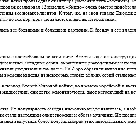
 как некая производная от зиппера (застежки типа «молния»). Б
ц продаж реализовал 82 изделия. «Зиппо» очень быстро приобрел
ечения все новых клиентов. К тому же, на свои товары Джордж
по» до тех пор, пока он является владельцем компании.
ись все большими и большими партиями. К бренду и его владел
лярны и востребованы во всем мире. Все эти годы их конструкци
 добавились солидные серии, украшенные драгоценными и полуд
нными рисунками и так далее. На Zippo обратили внимание колл
ем времени изделия из некоторых старых мелких серий стали на
 период Второй Мировой войны, во времена корейской и вьетн
жидкостями, они легко ремонтируются, дают негаснущий на ветр
ты. Их популярность сегодня нисколько не уменьшилась, а наоб
Они стали настоящим олицетворением образа мужчины. Их предп
омпания выпустила более полумиллиарда этих замечательных заж