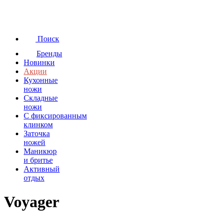
Поиск
Бренды
Новинки
Акции
Кухонные
ножи
Складные
ножи
C фиксированным
клинком
Заточка
ножей
Маникюр
и бритье
Активный
отдых
Voyager