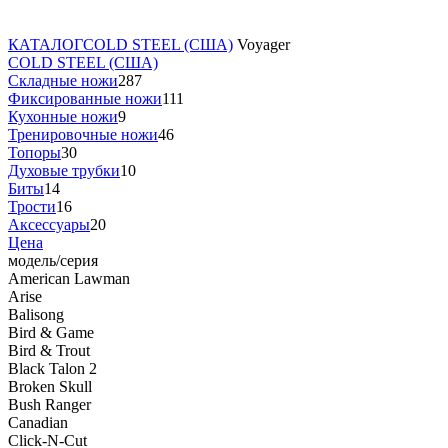
КАТАЛОГ
COLD STEEL (США)
Voyager
COLD STEEL (США)
Складные ножи
287
Фиксированные ножи
111
Кухонные ножи
9
Тренировочные ножи
46
Топоры
30
Духовые трубки
10
Биты
14
Трости
16
Аксессуары
20
Цена
модель/серия
American Lawman
Arise
Balisong
Bird & Game
Bird & Trout
Black Talon 2
Broken Skull
Bush Ranger
Canadian
Click-N-Cut