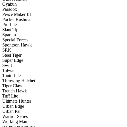
Oyabun
Paradox
Peace Maker III
Pocket Bushman
Pro Lite
Slant Tip
Spartan
Special Forces
Spontoon Hawk
SRK
Steel Tiger
Super Edge
Swift
Talwar
Tanto Lite
Throwing Hatchet
Tiger Claw
Trench Hawk
Tuff Lite
Ultimate Hunter
Urban Edge
Urban Pal
Warrior Series
Working Man
материал клинка