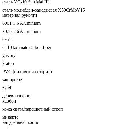
сталь VG-10 San Mai III
сталь молибден-ванадиевая X50CrMoV15
материал рукояти
6061 T-6 Aluminium
7075 T-6 Aluminium
delrin
G-10 laminate carbon fiber
grivory
kraton
PVC (поливинилхлорид)
santoprene
zytel
дерево гикори
карбон
кожа ската/парашютный строп
микарта
натуральная кость