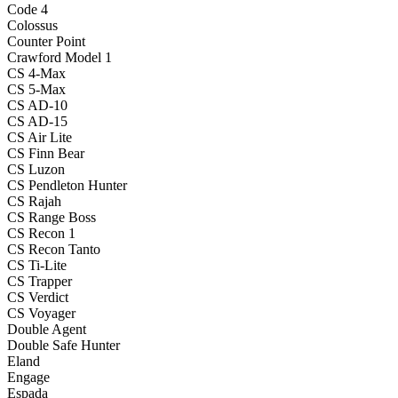
Code 4
Colossus
Counter Point
Crawford Model 1
CS 4-Max
CS 5-Max
CS AD-10
CS AD-15
CS Air Lite
CS Finn Bear
CS Luzon
CS Pendleton Hunter
CS Rajah
CS Range Boss
CS Recon 1
CS Recon Tanto
CS Ti-Lite
CS Trapper
CS Verdict
CS Voyager
Double Agent
Double Safe Hunter
Eland
Engage
Espada