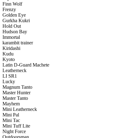
Finn Wolf
Frenzy
Golden Eye
Gurkha Kukri
Hold Out
Hudson Bay
Immortal
karambit trainer
Kiridashi
Kudu
Kyoto
Latin D-Guard Machete
Leatherneck
LI SR1
Lucky
Magnum Tanto
Master Hunter
Master Tanto
Mayhem
Mini Leatherneck
Mini Pal
Mini Tac
Mini Tuff Lite
Night Force
Outdoorsman