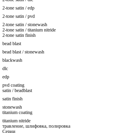
2-tone satin / edp
2-tone satin / pvd
2-tone satin / stonewash
2-tone satin / titanium nitride
2-tone satin finish
bead blast
bead blast / stonewash
blackwash
dlc
edp
pvd coating
satin / beadblast
satin finish
stonewash
titanium coating
titanium nitride
травление, шлифовка, полировка
Серии