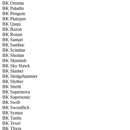
BK Ornetta
BK Paladin
BK Penguin
BK Platypus
BK Ququ
BK Razon
BK Ronan
BK Samari
BK Sambac
BK Scimitar
BK Shodan
BK Skirmish
BK Sky Hawk
BK Slasher
BK Sledgehammer
BK Slyther
BK Strelit
BK Supernova
BK Supersonic
BK Swift
BK Swordfich
BK Syntax
BK Tardis
BK Texel
BK Thyra