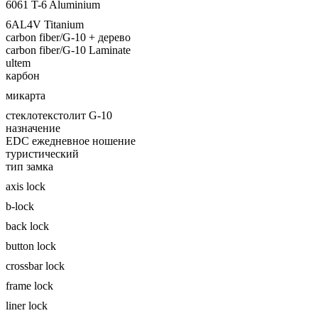
6061 T-6 Aluminium
6AL4V Titanium
carbon fiber/G-10 + дерево
carbon fiber/G-10 Laminate
ultem
карбон
микарта
стеклотекстолит G-10
назначение
EDC ежедневное ношение
туристический
тип замка
axis lock
b-lock
back lock
button lock
crossbar lock
frame lock
liner lock