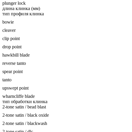
plunger lock
длина клинка (мм)
тип профиля клинка
bowie
cleaver
clip point
drop point
hawkbill blade
reverse tanto
spear point
tanto
upswept point
wharncliffe blade
тип обработки клинка
2-tone satin / bead blast
2-tone satin / black oxide
2-tone satin / blackwash
2-tone satin / dlc