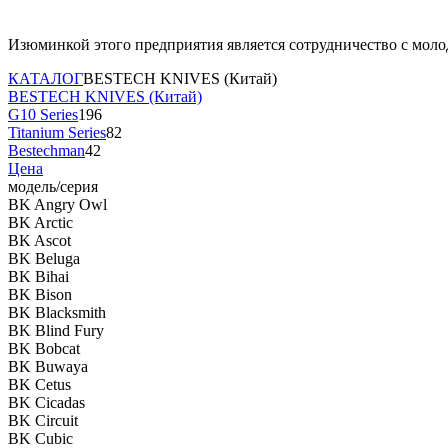
Изюминкой этого предприятия является сотрудничество с мол
КАТАЛОГ
BESTECH KNIVES (Китай)
BESTECH KNIVES (Китай)
G10 Series
196
Titanium Series
82
Bestechman
42
Цена
модель/серия
BK Angry Owl
BK Arctic
BK Ascot
BK Beluga
BK Bihai
BK Bison
BK Blacksmith
BK Blind Fury
BK Bobcat
BK Buwaya
BK Cetus
BK Cicadas
BK Circuit
BK Cubic