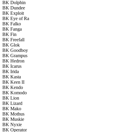
BK Dolphin
BK Dundee
BK Exploit
BK Eye of Ra
BK Falko
BK Fanga
BK Fin
BK Freefall
BK Glok
BK Goodboy
BK Grampus
BK Hedron
BK Icarus
BK Irida
BK Kasta
BK Keen II
BK Kendo
BK Komodo
BK Lion
BK Lizard
BK Mako
BK Mothus
BK Muskie
BK Nyxie
BK Operator