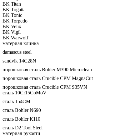
BK Titan
BK Togatta
BK Tonic
BK Torpedo
BK Velix
BK Vigil
BK Warwolf
материал клинка
damascus steel
sandvik 14C28N
порошковая сталь Bohler M390 Microclean
порошковая сталь Crucible CPM MagnaCut
порошковая сталь Crucible CPM S35VN
сталь 10Cr15CoMoV
сталь 154CM
сталь Bohler N690
сталь Bohler К110
сталь D2 Tool Steel
материал рукояти