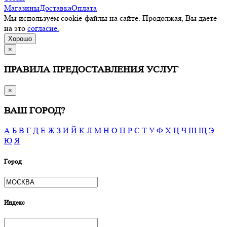
Магазины
Доставка
Оплата
Мы используем cookie-файлы на сайте. Продолжая, Вы даете
на это
согласие.
Хорошо
×
ПРАВИЛА ПРЕДОСТАВЛЕНИЯ УСЛУГ
×
ВАШ ГОРОД?
А
Б
В
Г
Д
Е
Ж
З
И
Й
К
Л
М
Н
О
П
Р
С
Т
У
Ф
Х
Ц
Ч
Ш
Щ
Э
Ю
Я
Город
Индекс