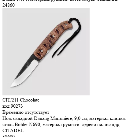
24
860
CIT/211 Chocolate
код
90273
Временно отсутствует
Нож складной Danang Marroniere, 9,0 см, материал клинка:
сталь Bohler N690, материал рукояти: дерево палисандр,
CITADEL
38
680