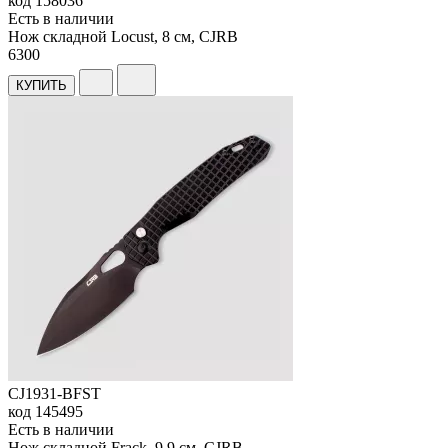
код
158036
Есть в наличии
Нож складной Locust, 8 см, CJRB
6
300
КУПИТЬ
CJ1931-BFST
код
145495
Есть в наличии
Нож складной Frack, 9,9 см, CJRB