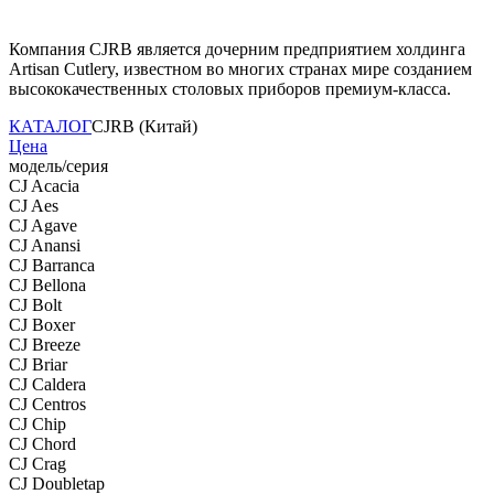
Компания CJRB является дочерним предприятием холдинга
Artisan Cutlery, известном во многих странах мире созданием
высококачественных столовых приборов премиум-класса.
КАТАЛОГ
CJRB (Китай)
Цена
модель/серия
CJ Acacia
CJ Aes
CJ Agave
CJ Anansi
CJ Barranca
CJ Bellona
CJ Bolt
CJ Boxer
CJ Breeze
CJ Briar
CJ Caldera
CJ Centros
CJ Chip
CJ Chord
CJ Crag
CJ Doubletap