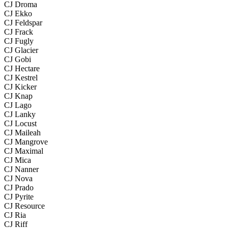
CJ Droma
CJ Ekko
CJ Feldspar
CJ Frack
CJ Fugly
CJ Glacier
CJ Gobi
CJ Hectare
CJ Kestrel
CJ Kicker
CJ Knap
CJ Lago
CJ Lanky
CJ Locust
CJ Maileah
CJ Mangrove
CJ Maximal
CJ Mica
CJ Nanner
CJ Nova
CJ Prado
CJ Pyrite
CJ Resource
CJ Ria
CJ Riff