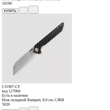
10
190
КУПИТЬ
CJ1907-CF
код
127004
Есть в наличии
Нож складной Rampart, 8,9 см, CJRB
5
020