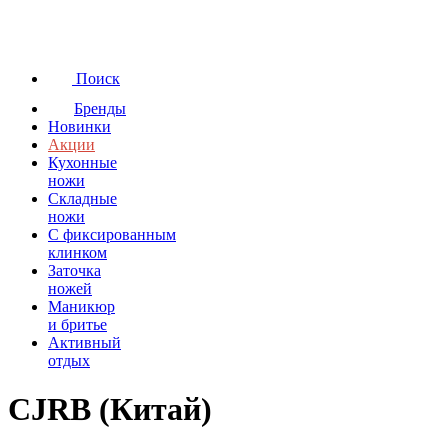
Поиск
Бренды
Новинки
Акции
Кухонные
ножи
Складные
ножи
C фиксированным
клинком
Заточка
ножей
Маникюр
и бритье
Активный
отдых
CJRB (Китай)