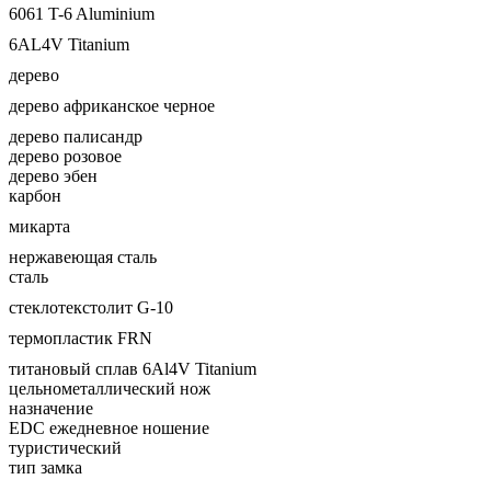
6061 T-6 Aluminium
6AL4V Titanium
дерево
дерево африканское черное
дерево палисандр
дерево розовое
дерево эбен
карбон
микарта
нержавеющая сталь
сталь
стеклотекстолит G-10
термопластик FRN
титановый сплав 6Al4V Titanium
цельнометаллический нож
назначение
EDC ежедневное ношение
туристический
тип замка