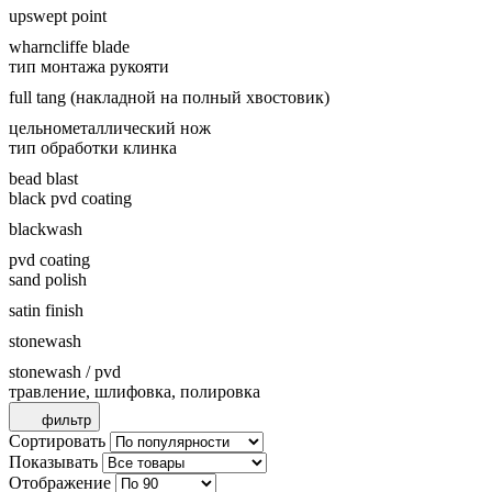
upswept point
wharncliffe blade
тип монтажа рукояти
full tang (накладной на полный хвостовик)
цельнометаллический нож
тип обработки клинка
bead blast
black pvd coating
blackwash
pvd coating
sand polish
satin finish
stonewash
stonewash / pvd
травление, шлифовка, полировка
фильтр
Сортировать
Показывать
Отображение