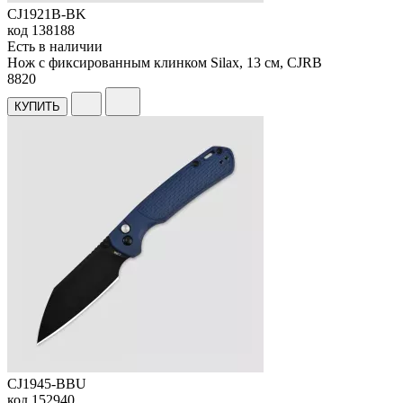
CJ1921B-BK
код
138188
Есть в наличии
Нож с фиксированным клинком Silax, 13 см, CJRB
8
820
КУПИТЬ
CJ1945-BBU
код
152940