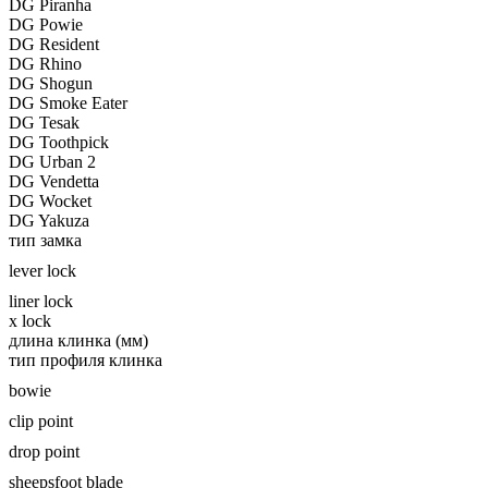
DG Piranha
DG Powie
DG Resident
DG Rhino
DG Shogun
DG Smoke Eater
DG Tesak
DG Toothpick
DG Urban 2
DG Vendetta
DG Wocket
DG Yakuza
тип замка
lever lock
liner lock
x lock
длина клинка (мм)
тип профиля клинка
bowie
clip point
drop point
sheepsfoot blade