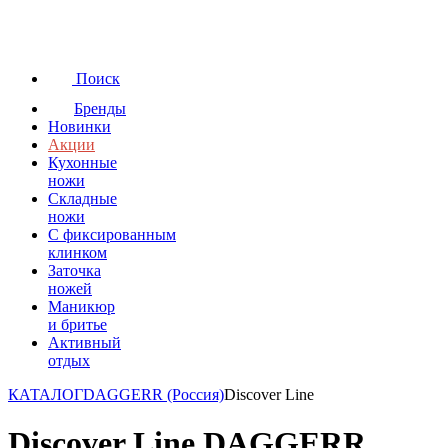
Поиск
Бренды
Новинки
Акции
Кухонные
ножи
Складные
ножи
C фиксированным
клинком
Заточка
ножей
Маникюр
и бритье
Активный
отдых
КАТАЛОГ
DAGGERR (Россия)
Discover Line
Discover Line DAGGERR