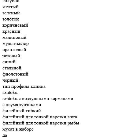
голубой
желтый
зеленый
золотой
коричневый
красный
малиновый
мультиколор
оранжевый
розовый
синий
стальной
фиолетовый
черный
тип профиля клинка
santoku
santoku с воздушными карманами
с двумя зубчиками
филейный гибкий
филейный для тонкой нарезки мяса
филейный для тонкой нарезки рыбы
мусат в наборе
да