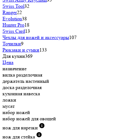
Swiss Tool
32
Ranger
22
Evolution
38
Hunter Pro
18
Swiss Card
13
Чехлы для ножей и аксессуары
107
Точилки
9
Рюкзаки и сумки
133
Для кухни
369
Цена
назначение
вилка разделочная
держатель настенный
доска разделочная
кухонная навеска
ложки
мусат
набор ножей
набор ножей для овощей
нож для нарезки
нож для стейка