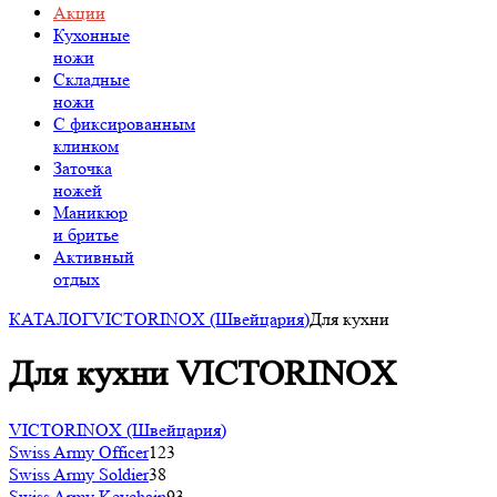
Акции
Кухонные
ножи
Складные
ножи
C фиксированным
клинком
Заточка
ножей
Маникюр
и бритье
Активный
отдых
КАТАЛОГ
VICTORINOX (Швейцария)
Для кухни
Для кухни VICTORINOX
VICTORINOX (Швейцария)
Swiss Army Officer
123
Swiss Army Soldier
38
Swiss Army Keychain
93