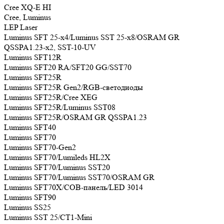
Cree XQ-E HI
Cree, Luminus
LEP Laser
Luminus SFT 25-х4/Luminus SST 25-х8/OSRAM GR
QSSPA1.23-х2, SST-10-UV
Luminus SFT12R
Luminus SFT20 RA/SFT20 GG/SST70
Luminus SFT25R
Luminus SFT25R Gen2/RGB-светодиоды
Luminus SFT25R/Cree XEG
Luminus SFT25R/Luminus SST08
Luminus SFT25R/OSRAM GR QSSPA1.23
Luminus SFT40
Luminus SFT70
Luminus SFT70-Gen2
Luminus SFT70/Lumileds HL2X
Luminus SFT70/Luminus SST20
Luminus SFT70/Luminus SST70/OSRAM GR
Luminus SFT70X/COB-панель/LED 3014
Luminus SFT90
Luminus SS25
Luminus SST 25/CT1-Mini