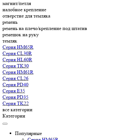
магнит/петля
налобное крепление
отверстие для темляка
ремень
ремень на плечо/крепление под штатив
ремешок на руку
темляк
Серия HM65R
Серия CL30R
Серия HL60R
Серия TK30
Серия HM61R
Серия CL26
Серия PD40
Серия E35
Серия PD35
Серия TK22
все категории
Категории
Популярные
Серия HM65R