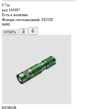
C7or
код
163097
Есть в наличии
Фонарь светодиодный, FENIX
9
690
КУПИТЬ
E05RGR