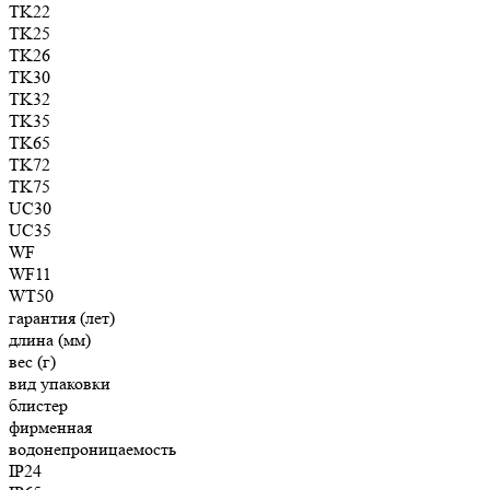
TK22
TK25
TK26
TK30
TK32
TK35
TK65
TK72
TK75
UC30
UC35
WF
WF11
WT50
гарантия (лет)
длина (мм)
вес (г)
вид упаковки
блистер
фирменная
водонепроницаемость
IP24