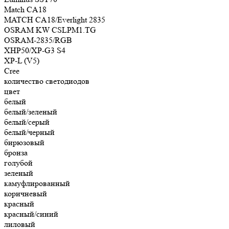
Match CA18
MATCH CA18/Everlight 2835
OSRAM KW CSLPM1.TG
OSRAM-2835/RGB
XHP50/XP-G3 S4
XP-L (V5)
Сree
количество светодиодов
цвет
белый
белый/зеленый
белый/серый
белый/черный
бирюзовый
бронза
голубой
зеленый
камуфлированный
коричневый
красный
красный/синий
лиловый