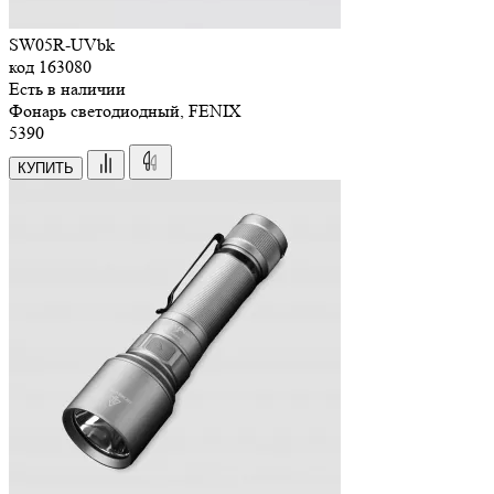
SW05R-UVbk
код
163080
Есть в наличии
Фонарь светодиодный, FENIX
5
390
КУПИТЬ