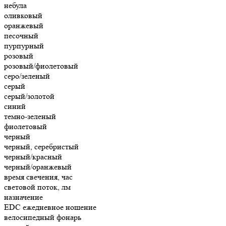
небула
оливковый
оранжевый
песочный
пурпурный
розовый
розовый/фиолетовый
серо/зеленый
серый
серый/золотой
синий
темно-зеленый
фиолетовый
черный
черный, серебристый
черный/красный
черный/оранжевый
время свечения, час
световой поток, лм
назначение
EDC ежедневное ношение
велосипедный фонарь