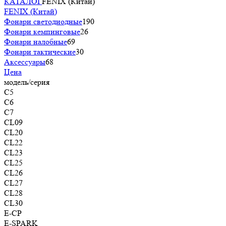
КАТАЛОГ
FENIX (Китай)
FENIX (Китай)
Фонари светодиодные
190
Фонари кемпинговые
26
Фонари налобные
69
Фонари тактические
30
Аксессуары
68
Цена
модель/серия
C5
C6
C7
CL09
CL20
CL22
CL23
CL25
CL26
CL27
CL28
CL30
E-CP
E-SPARK