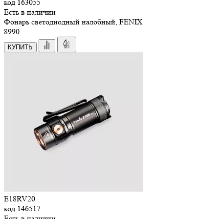
код
163055
Есть в наличии
Фонарь светодиодный налобный, FENIX
8
990
КУПИТЬ
E18RV20
код
146517
Есть в наличии