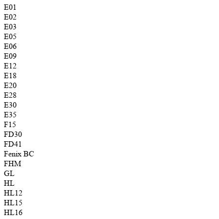
E01
E02
E03
E05
E06
E09
E12
E18
E20
E28
E30
E35
F15
FD30
FD41
Fenix BC
FHM
GL
HL
HL12
HL15
HL16