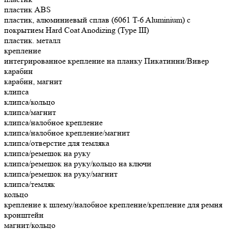
пластик ABS
пластик, алюминиевый сплав (6061 T-6 Aluminium) с
покрытием Hard Coat Anodizing (Type III)
пластик. металл
крепление
интегрированное крепление на планку Пикатинни/Вивер
карабин
карабин, магнит
клипса
клипса/кольцо
клипса/магнит
клипса/налобное крепление
клипса/налобное крепление/магнит
клипса/отверстие для темляка
клипса/ремешок на руку
клипса/ремешок на руку/кольцо на ключи
клипса/ремешок на руку/магнит
клипса/темляк
кольцо
крепление к шлему/налобное крепление/крепление для ремня
кронштейн
магнит/кольцо