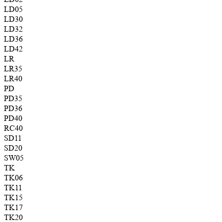
LD05
LD30
LD32
LD36
LD42
LR
LR35
LR40
PD
PD35
PD36
PD40
RC40
SD11
SD20
SW05
TK
TK06
TK11
TK15
TK17
TK20