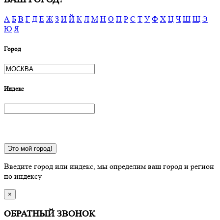
А
Б
В
Г
Д
Е
Ж
З
И
Й
К
Л
М
Н
О
П
Р
С
Т
У
Ф
Х
Ц
Ч
Ш
Щ
Э
Ю
Я
Город
Индекс
Это мой город!
Введите город или индекс, мы определим ваш город и регион
по индексу
×
ОБРАТНЫЙ ЗВОНОК