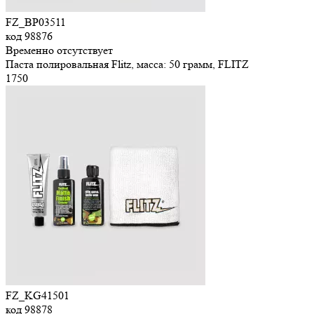
FZ_BP03511
код
98876
Временно отсутствует
Паста полировальная Flitz, масса: 50 грамм, FLITZ
1
750
FZ_KG41501
код
98878