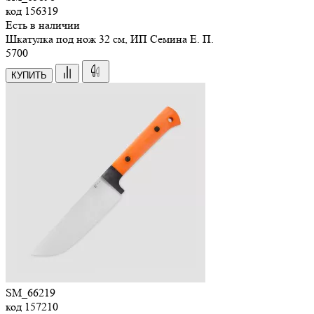
код
156319
Есть в наличии
Шкатулка под нож 32 см, ИП Семина Е. П.
5
700
КУПИТЬ
SM_66219
код
157210