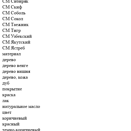
СМ Сибиряк
СМ Скиф
СМ Соболь
СМ Сокол
СМ Таежник
СМ Тигр
СМ Узбекский
СМ Якутский
СМ Ястреб
материал
дерево
дерево венге
дерево вишня
дерево, кожа
дуб
покрытие
краска
лак
натуральное масло
цвет
коричневый
красный
темно-коричневый