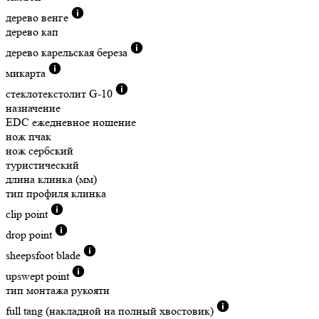
дерево венге
дерево кап
дерево карельская береза
микарта
стеклотекстолит G-10
назначение
EDC ежедневное ношение
нож пчак
нож сербский
туристический
длина клинка (мм)
тип профиля клинка
clip point
drop point
sheepsfoot blade
upswept point
тип монтажа рукояти
full tang (накладной на полный хвостовик)