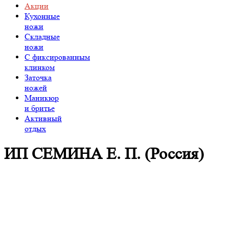
Акции
Кухонные
ножи
Складные
ножи
C фиксированным
клинком
Заточка
ножей
Маникюр
и бритье
Активный
отдых
ИП СЕМИНА Е. П. (Россия)