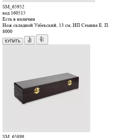
SM_65952
код
160515
Есть в наличии
Нож складной Узбекский, 13 см, ИП Семина Е. П.
8
000
КУПИТЬ
SM_65898