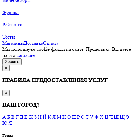
Видеообзоры
Журнал
Рейтинги
Тесты
Магазины
Доставка
Оплата
Мы используем cookie-файлы на сайте. Продолжая, Вы даете
на это
согласие.
Хорошо
×
ПРАВИЛА ПРЕДОСТАВЛЕНИЯ УСЛУГ
×
ВАШ ГОРОД?
А
Б
В
Г
Д
Е
Ж
З
И
Й
К
Л
М
Н
О
П
Р
С
Т
У
Ф
Х
Ц
Ч
Ш
Щ
Э
Ю
Я
Город