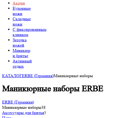
Акции
Кухонные
ножи
Складные
ножи
C фиксированным
клинком
Заточка
ножей
Маникюр
и бритье
Активный
отдых
КАТАЛОГ
ERBE (Германия)
Маникюрные наборы
Маникюрные наборы ERBE
ERBE (Германия)
Маникюрные наборы
38
Аксессуары для бритья
5
Цена