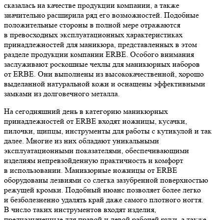
сказалась на качестве продукции компании, а также
значительно расширила ряд его возможностей. Подобные
положительные стороны в полной мере отражаются
в превосходных эксплуатационных характеристиках
принадлежностей для маникюра, представленных в этом
разделе продукции компании ERBE. Особого внимания
заслуживают роскошные чехлы для маникюрных наборов
от ERBE. Они выполнены из высококачественной, хорошо
выделанной натуральной кожи и оснащены эффективными
замками из долговечного металла.
На сегодняшний день в категорию маникюрных
принадлежностей от ERBE входят ножницы, кусачки,
пилочки, щипцы, инструменты для работы с кутикулой и так
далее. Многие из них обладают уникальными
эксплуатационными показателями, обеспечивающими
изделиям непревзойденную практичность и комфорт
в использовании. Маникюрные ножницы от ERBE
оборудованы лезвиями со слегка зазубренной поверхностью
режущей кромки. Подобный нюанс позволяет более легко
и безболезненно удалять край даже самого плотного ногтя.
В число таких инструментов входят изделия,
предназначенные для правой и левой рабочей руки, а также