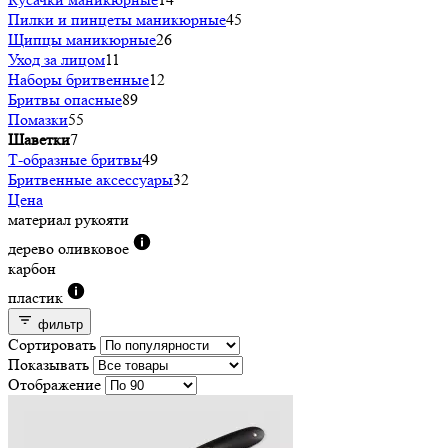
Пилки и пинцеты маникюрные
45
Щипцы маникюрные
26
Уход за лицом
11
Наборы бритвенные
12
Бритвы опасные
89
Помазки
55
Шаветки
7
Т-образные бритвы
49
Бритвенные аксессуары
32
Цена
материал рукояти
дерево оливковое
карбон
пластик
фильтр
Сортировать
Показывать
Отображение