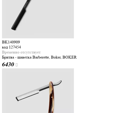
BK140909
код
127454
Временно отсутствует
Бритва - шаветка Barberette, Boker, BOKER
6
430