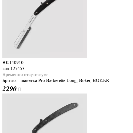
BK140910
код
127453
Временно отсутствует
Бритва - шаветка Pro Barberette Long, Boker, BOKER
2
290