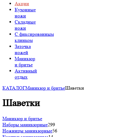
Акции
Кухонные
ножи
Складные
ножи
C фиксированным
клинком
Заточка
ножей
Маникюр
и бритье
Активный
отдых
КАТАЛОГ
Маникюр и бритье
Шаветки
Шаветки
Маникюр и бритье
Наборы маникюрные
299
Ножницы маникюрные
56
Кусачки маникюрные
14