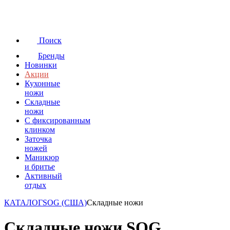
Поиск
Бренды
Новинки
Акции
Кухонные
ножи
Складные
ножи
C фиксированным
клинком
Заточка
ножей
Маникюр
и бритье
Активный
отдых
КАТАЛОГ
SOG (США)
Складные ножи
Складные ножи SOG