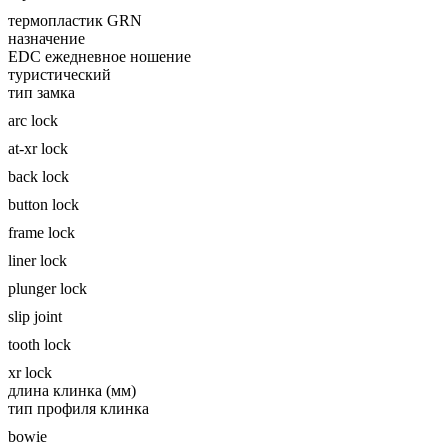
термопластик GRN
назначение
EDC ежедневное ношение
туристический
тип замка
arc lock
at-xr lock
back lock
button lock
frame lock
liner lock
plunger lock
slip joint
tooth lock
xr lock
длина клинка (мм)
тип профиля клинка
bowie