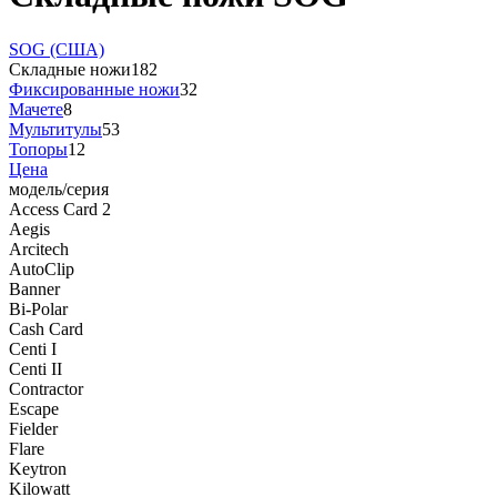
SOG (США)
Складные ножи
182
Фиксированные ножи
32
Мачете
8
Мультитулы
53
Топоры
12
Цена
модель/серия
Access Card 2
Aegis
Arcitech
AutoClip
Banner
Bi-Polar
Cash Card
Centi I
Centi II
Contractor
Escape
Fielder
Flare
Keytron
Kilowatt