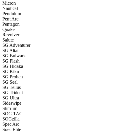
Micron
Nautical
Pendulum
Pent Arc
Pentagon
Quake
Revolver
Salute
SG Adventurer
SG Altair
SG Bulwark
SG Flash
SG Hidaka
SG Kiku
SG Prohen
SG Seal
SG Tellus
SG Trident
SG Ultra
Sideswipe
SlimJim
SOG TAC
SOGzilla
Spec Arc
Spec Elite