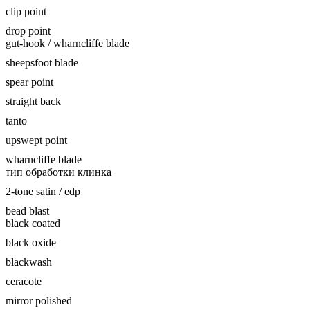
clip point
drop point
gut-hook / wharncliffe blade
sheepsfoot blade
spear point
straight back
tanto
upswept point
wharncliffe blade
тип обработки клинка
2-tone satin / edp
bead blast
black coated
black oxide
blackwash
ceracote
mirror polished