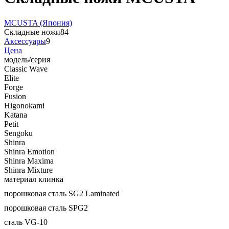
MCUSTA (Япония)
Складные ножи
84
Аксессуары
9
Цена
модель/серия
Classic Wave
Elite
Forge
Fusion
Higonokami
Katana
Petit
Sengoku
Shinra
Shinra Emotion
Shinra Maxima
Shinra Mixture
материал клинка
порошковая сталь SG2 Laminated
порошковая сталь SPG2
сталь VG-10