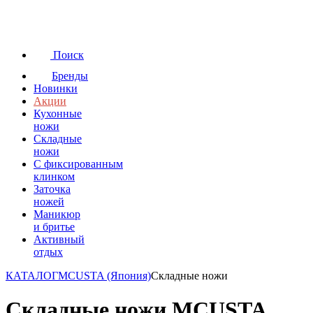
Поиск
Бренды
Новинки
Акции
Кухонные
ножи
Складные
ножи
C фиксированным
клинком
Заточка
ножей
Маникюр
и бритье
Активный
отдых
КАТАЛОГ
MCUSTA (Япония)
Складные ножи
Складные ножи MCUSTA