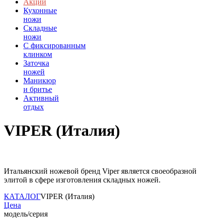
Акции
Кухонные
ножи
Складные
ножи
C фиксированным
клинком
Заточка
ножей
Маникюр
и бритье
Активный
отдых
VIPER (Италия)
Итальянский ножевой бренд Viper является своеобразной
элитой в сфере изготовления складных ножей.
КАТАЛОГ
VIPER (Италия)
Цена
модель/серия