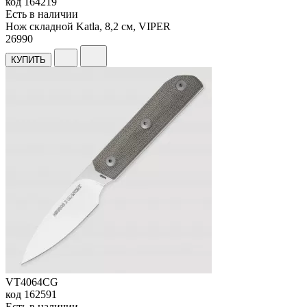
код
164219
Есть в наличии
Нож складной Katla, 8,2 см, VIPER
26
990
КУПИТЬ
VT4064CG
код
162591
Есть в наличии