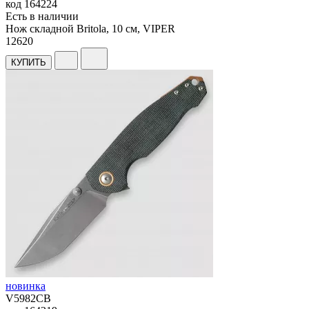
код
164224
Есть в наличии
Нож складной Britola, 10 см, VIPER
12
620
КУПИТЬ
новинка
V5982CB