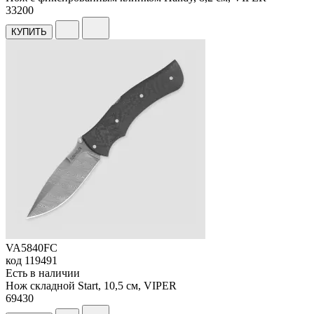
33
200
КУПИТЬ
VA5840FC
код
119491
Есть в наличии
Нож складной Start, 10,5 см, VIPER
69
430