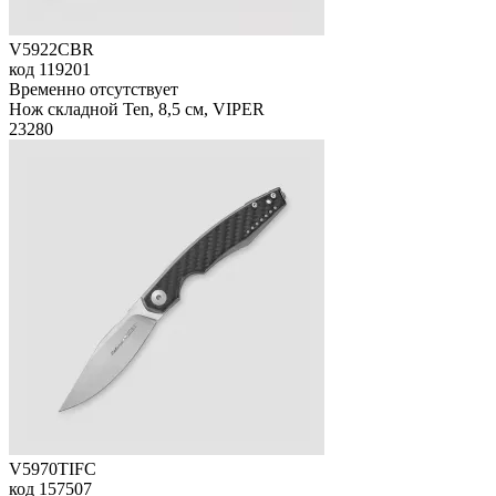
V5922CBR
код
119201
Временно отсутствует
Нож складной Ten, 8,5 см, VIPER
23
280
V5970TIFC
код
157507