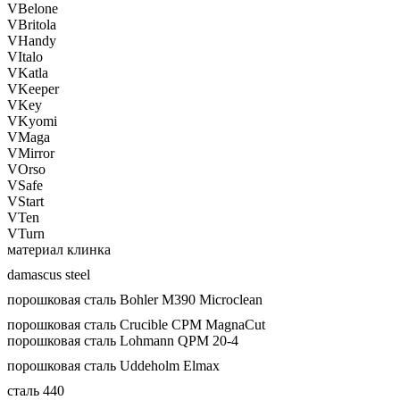
VBelone
VBritola
VHandy
VItalo
VKatla
VKeeper
VKey
VKyomi
VMaga
VMirror
VOrso
VSafe
VStart
VTen
VTurn
материал клинка
damascus steel
порошковая сталь Bohler M390 Microclean
порошковая сталь Crucible CPM MagnaCut
порошковая сталь Lohmann QPM 20-4
порошковая сталь Uddeholm Elmax
сталь 440