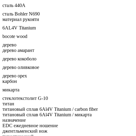
сталь 440A
сталь Bohler N690
материал рукояти
6AL4V Titanium
bocote wood
дерево
дерево амарант
дерево кокоболо
дерево оливковое
дерево орех
карбон
микарта
стеклотекстолит G-10
титан
титановый сплав 6Al4V Titanium / carbon fiber
титановый сплав 6Al4V Titanium / микарта
назначение
EDC ежедневное ношение
джентльменский нож